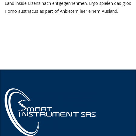
Land inside Lizenz nach entgegennehmen. Ergo spielen das gros
Homo austriacus as part of Anbietern leer einem Ausland.