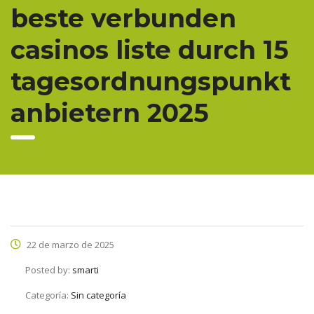
beste verbunden
casinos liste durch 15
tagesordnungspunkt
anbietern 2025
22 de marzo de 2025
Posted by:
smarti
Categoría:
Sin categoría