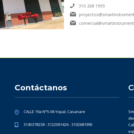
310 268 1995
proyectos@smartinstrumen
comercial@smartinstrument
Contáctanos
C
CALLE 19a N°5-06 Yopal, Casanare
Sm
ded
3145378238 - 3122091426 - 3102681995
Ca
eq