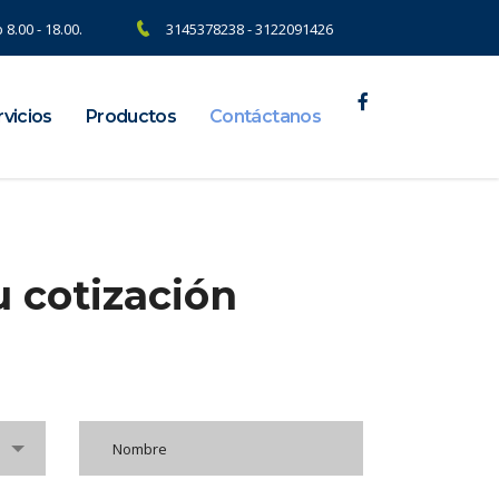
 8.00 - 18.00.
3145378238 - 3122091426
vicios
Productos
Contáctanos
u cotización