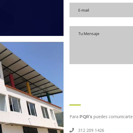
Para
puedes comunicarte 
PQR’s
312 209 1426