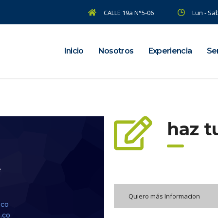
CALLE 19a N°5-06
Lun - Sab
Inicio
Nosotros
Experiencia
Ser
haz t
e
Habla con Nosotros:
Quiero más Informacion
.co
.co