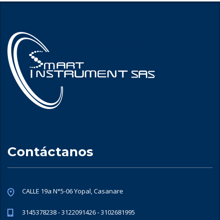
Contáctanos
CALLE 19a N°5-06 Yopal, Casanare
3145378238 - 3122091426 - 3102681995