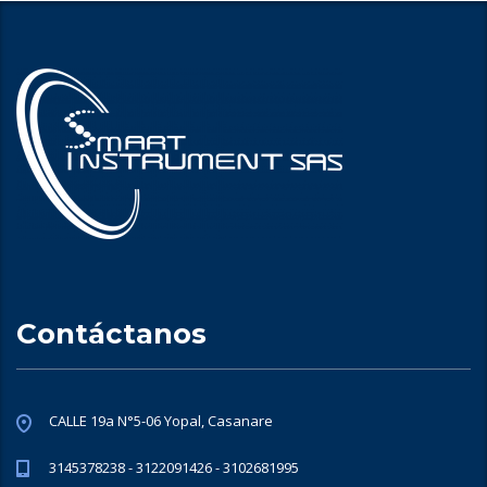
Contáctanos
CALLE 19a N°5-06 Yopal, Casanare
3145378238 - 3122091426 - 3102681995