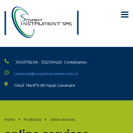
Contáctanos
3145378238 - 3122091426
comercial@smartinstrument.com.co
CALLE 19a N°5-06 Yopal, Casanare
Home
Productos
online services