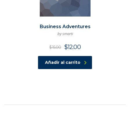
Business Adventures
by smarti
$
12.00
$
15.00
Añadir al carrito