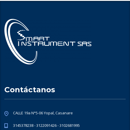
Contáctanos
CALLE 19a N°5-06 Yopal, Casanare
3145378238 - 3122091426 - 3102681995