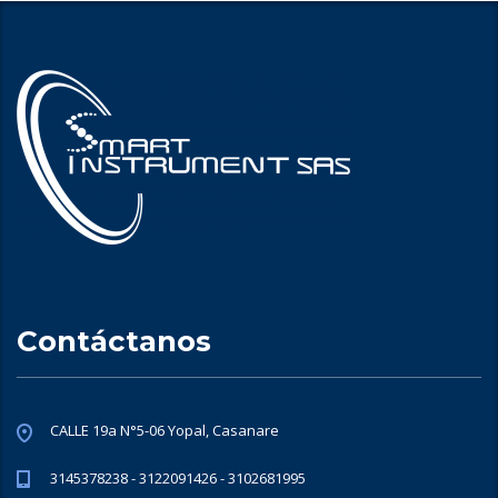
Contáctanos
CALLE 19a N°5-06 Yopal, Casanare
3145378238 - 3122091426 - 3102681995