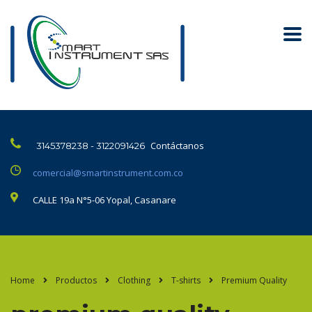
Contáctanos
3145378238 - 3122091426
comercial@smartinstrument.com.co
CALLE 19a N°5-06 Yopal, Casanare
Home
Productos
Clothing
T-shirts
Premium Quality