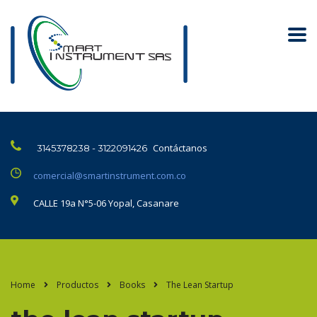
Contáctanos
3145378238 - 3122091426
comercial@smartinstrument.com.co
CALLE 19a N°5-06 Yopal, Casanare
Home
Productos
Books
The Lean Startup