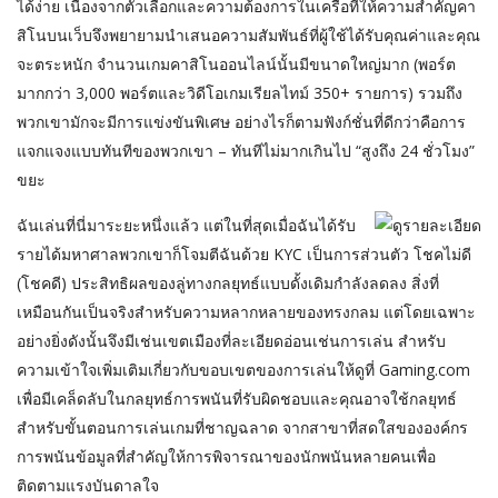
ได้ง่าย เนื่องจากตัวเลือกและความต้องการในเครือที่ให้ความสำคัญคา
สิโนบนเว็บจึงพยายามนำเสนอความสัมพันธ์ที่ผู้ใช้ได้รับคุณค่าและคุณ
จะตระหนัก จำนวนเกมคาสิโนออนไลน์นั้นมีขนาดใหญ่มาก (พอร์ต
มากกว่า 3,000 พอร์ตและวิดีโอเกมเรียลไทม์ 350+ รายการ) รวมถึง
พวกเขามักจะมีการแข่งขันพิเศษ อย่างไรก็ตามฟังก์ชั่นที่ดีกว่าคือการ
แจกแจงแบบทันทีของพวกเขา – ทันทีไม่มากเกินไป “สูงถึง 24 ชั่วโมง”
ขยะ
ฉันเล่นที่นี่มาระยะหนึ่งแล้ว แต่ในที่สุดเมื่อฉันได้รับ
รายได้มหาศาลพวกเขาก็โจมตีฉันด้วย KYC เป็นการส่วนตัว โชคไม่ดี
(โชคดี) ประสิทธิผลของลู่ทางกลยุทธ์แบบดั้งเดิมกำลังลดลง สิ่งที่
เหมือนกันเป็นจริงสำหรับความหลากหลายของทรงกลม แต่โดยเฉพาะ
อย่างยิ่งดังนั้นจึงมีเช่นเขตเมืองที่ละเอียดอ่อนเช่นการเล่น สำหรับ
ความเข้าใจเพิ่มเติมเกี่ยวกับขอบเขตของการเล่นให้ดูที่ Gaming.com
เพื่อมีเคล็ดลับในกลยุทธ์การพนันที่รับผิดชอบและคุณอาจใช้กลยุทธ์
สำหรับขั้นตอนการเล่นเกมที่ชาญฉลาด จากสาขาที่สดใสขององค์กร
การพนันข้อมูลที่สำคัญให้การพิจารณาของนักพนันหลายคนเพื่อ
ติดตามแรงบันดาลใจ