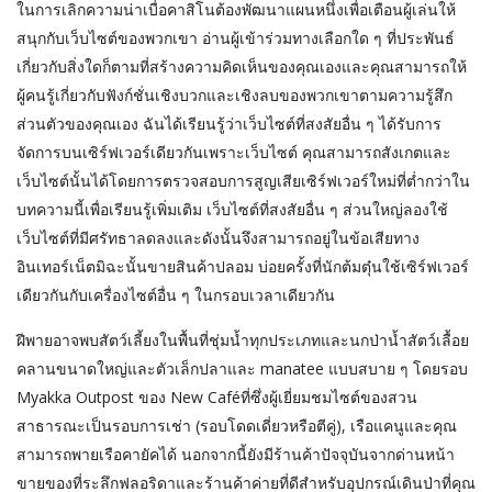
ในการเลิกความน่าเบื่อคาสิโนต้องพัฒนาแผนหนึ่งเพื่อเตือนผู้เล่นให้
สนุกกับเว็บไซต์ของพวกเขา อ่านผู้เข้าร่วมทางเลือกใด ๆ ที่ประพันธ์
เกี่ยวกับสิ่งใดก็ตามที่สร้างความคิดเห็นของคุณเองและคุณสามารถให้
ผู้คนรู้เกี่ยวกับฟังก์ชั่นเชิงบวกและเชิงลบของพวกเขาตามความรู้สึก
ส่วนตัวของคุณเอง ฉันได้เรียนรู้ว่าเว็บไซต์ที่สงสัยอื่น ๆ ได้รับการ
จัดการบนเซิร์ฟเวอร์เดียวกันเพราะเว็บไซต์ คุณสามารถสังเกตและ
เว็บไซต์นั้นได้โดยการตรวจสอบการสูญเสียเซิร์ฟเวอร์ใหม่ที่ต่ำกว่าใน
บทความนี้เพื่อเรียนรู้เพิ่มเติม เว็บไซต์ที่สงสัยอื่น ๆ ส่วนใหญ่ลองใช้
เว็บไซต์ที่มีศรัทธาลดลงและดังนั้นจึงสามารถอยู่ในข้อเสียทาง
อินเทอร์เน็ตมิฉะนั้นขายสินค้าปลอม บ่อยครั้งที่นักต้มตุ๋นใช้เซิร์ฟเวอร์
เดียวกันกับเครื่องไซต์อื่น ๆ ในกรอบเวลาเดียวกัน
ฝีพายอาจพบสัตว์เลี้ยงในพื้นที่ชุ่มน้ำทุกประเภทและนกป่าน้ำสัตว์เลื้อย
คลานขนาดใหญ่และตัวเล็กปลาและ manatee แบบสบาย ๆ โดยรอบ
Myakka Outpost ของ New Caféที่ซึ่งผู้เยี่ยมชมไซต์ของสวน
สาธารณะเป็นรอบการเช่า (รอบโดดเดี่ยวหรือตีคู่), เรือแคนูและคุณ
สามารถพายเรือคายัคได้ นอกจากนี้ยังมีร้านค้าปัจจุบันจากด่านหน้า
ขายของที่ระลึกฟลอริดาและร้านค้าค่ายที่ดีสำหรับอุปกรณ์เดินป่าที่คุณ