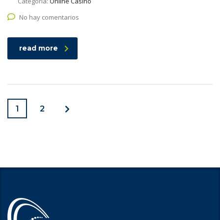
Categoría:
Online Casino
No hay comentarios
read more
1
2