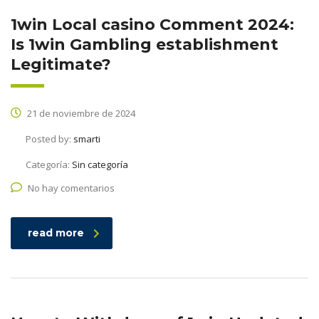
1win Local casino Comment 2024:
Is 1win Gambling establishment
Legitimate?
21 de noviembre de 2024
Posted by:
smarti
Categoría:
Sin categoría
No hay comentarios
read more