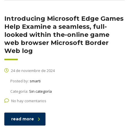
Introducing Microsoft Edge Games
Help Examine a seamless, full-
looked within the-online game
web browser Microsoft Border
Web log
24 de noviembre de 2024
Posted by:
smarti
Categoría:
Sin categoría
No hay comentarios
read more