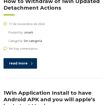
How to Withdraw of 1win Updated
Detachment Actions
17 de noviembre de 2024
Posted by:
smarti
Categoría:
Sin categoría
No hay comentarios
read more
1Win Application Install to have
Android APK and you will apple’s