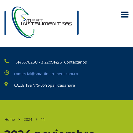
Contáctanos
3145378238 - 3122091426
comercial@smartinstrument.com.co
CALLE 19a N°5-06 Yopal, Casanare
Home
2024
11