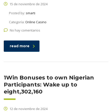
15 de noviembre de 2024
Posted by:
smarti
Categoría:
Online Casino
No hay comentarios
read more
1Win Bonuses to own Nigerian
Participants: Wake up to
eight,302,160
12 de noviembre de 2024