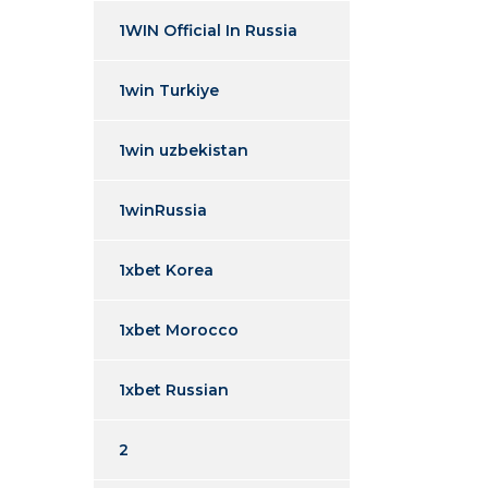
1WIN Official In Russia
1win Turkiye
1win uzbekistan
1winRussia
1xbet Korea
1xbet Morocco
1xbet Russian
2