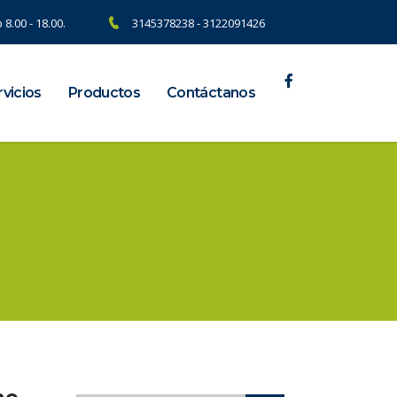
 8.00 - 18.00.
3145378238 - 3122091426
vicios
Productos
Contáctanos