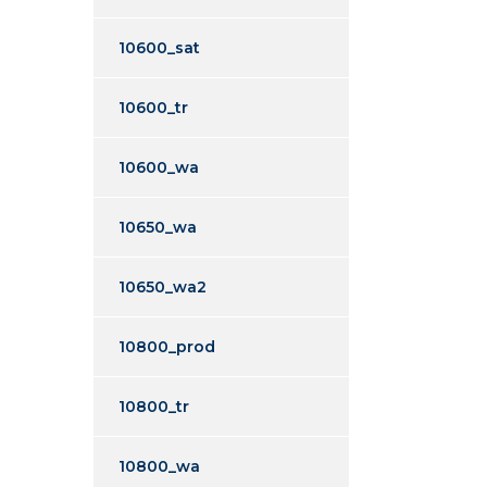
10600_sat
10600_tr
10600_wa
10650_wa
10650_wa2
10800_prod
10800_tr
10800_wa