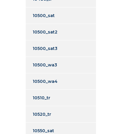
10500_sat
10500_sat2
10500_sat3
10500_wa3
10500_wa4
10510_tr
10520_tr
10550_sat