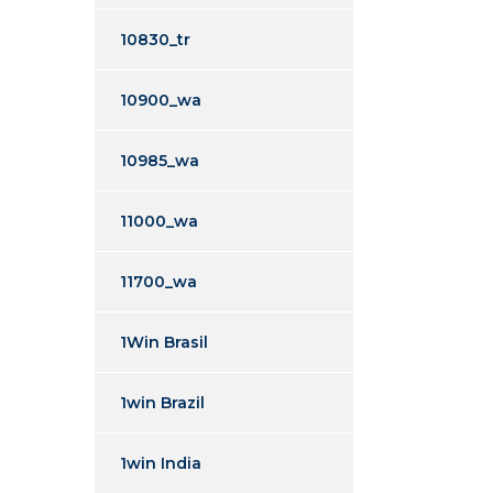
10830_tr
10900_wa
10985_wa
11000_wa
11700_wa
1Win Brasil
1win Brazil
1win India