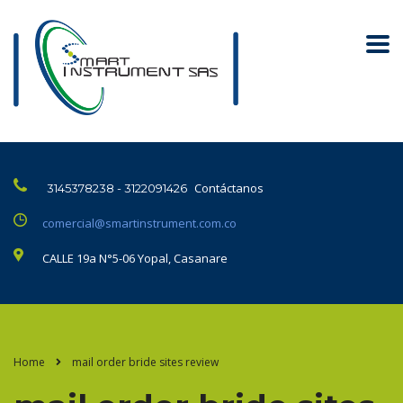
Contáctanos
3145378238 - 3122091426
comercial@smartinstrument.com.co
CALLE 19a N°5-06 Yopal, Casanare
Home
mail order bride sites review