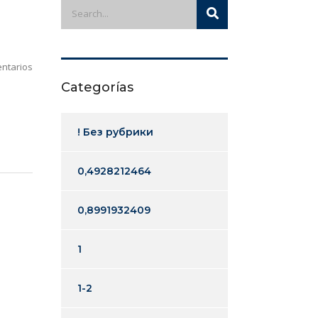
ntarios
Categorías
! Без рубрики
0,4928212464
0,8991932409
1
1-2