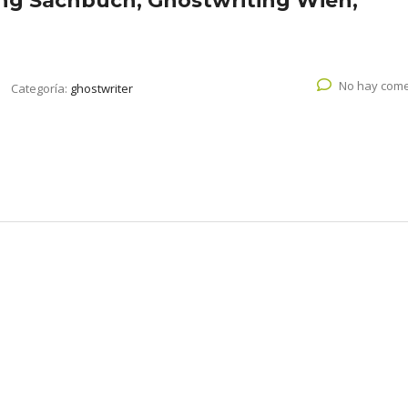
ing Sachbuch, Ghostwriting Wien,
No hay come
Categoría:
ghostwriter