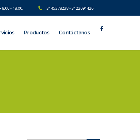
 8.00 - 18.00.
3145378238 - 3122091426
vicios
Productos
Contáctanos