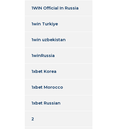
1WIN Official In Russia
1win Turkiye
1win uzbekistan
1winRussia
1xbet Korea
1xbet Morocco
1xbet Russian
2