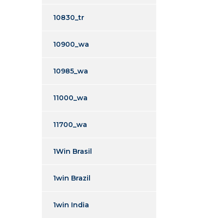
10830_tr
10900_wa
10985_wa
11000_wa
11700_wa
1Win Brasil
1win Brazil
1win India