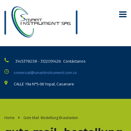
Contáctanos
3145378238 - 3122091426
comercial@smartinstrument.com.co
CALLE 19a N°5-06 Yopal, Casanare
Home
Gute Mail -Bestellung Brautseiten