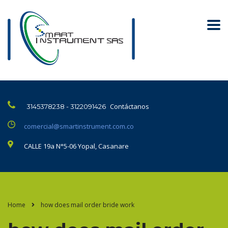
Contáctanos
3145378238 - 3122091426
comercial@smartinstrument.com.co
CALLE 19a N°5-06 Yopal, Casanare
Home
how does mail order bride work