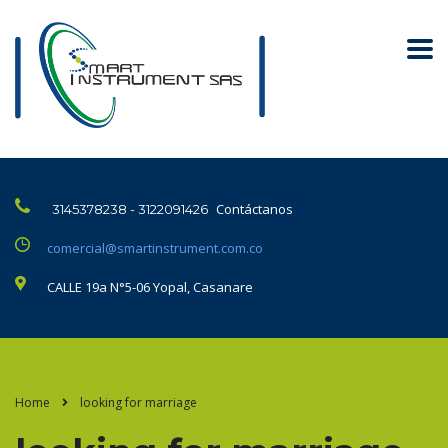
Contáctanos
3145378238 - 3122091426
comercial@smartinstrument.com.co
CALLE 19a N°5-06 Yopal, Casanare
Home
looking for marriage