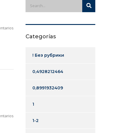
ntarios
Categorías
! Без рубрики
0,4928212464
0,8991932409
1
ntarios
1-2