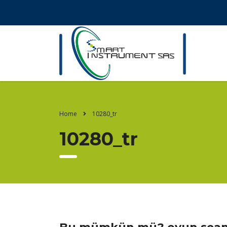
Home
10280_tr
10280_tr