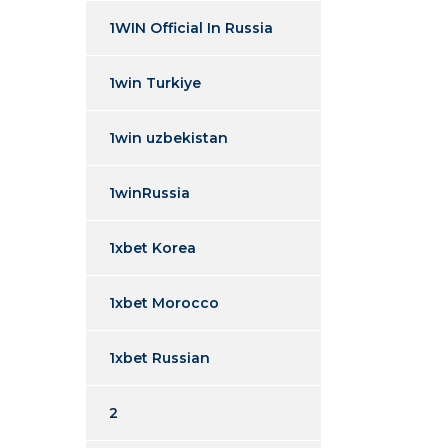
1WIN Official In Russia
1win Turkiye
1win uzbekistan
1winRussia
1xbet Korea
1xbet Morocco
1xbet Russian
2