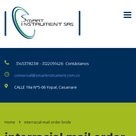
Contáctanos
3145378238 - 3122091426
comercial@smartinstrument.com.co
CALLE 19a N°5-06 Yopal, Casanare
Home
interracial mail order bride