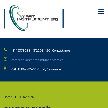
Contáctanos
3145378238 - 3122091426
comercial@smartinstrument.com.co
CALLE 19a N°5-06 Yopal, Casanare
Home
sugar rush