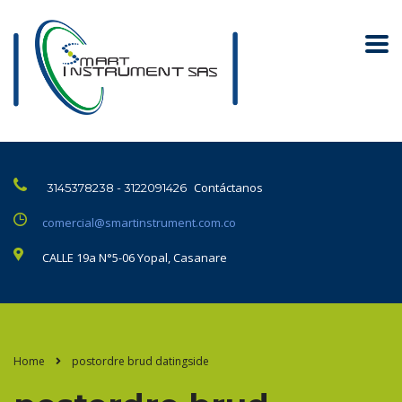
Contáctanos
3145378238 - 3122091426
comercial@smartinstrument.com.co
CALLE 19a N°5-06 Yopal, Casanare
Home
postordre brud datingside