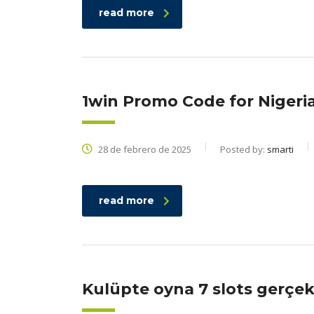
read more
1win Promo Code for Nigeri
28 de febrero de 2025
Posted by:
smarti
read more
Kulüpte oyna 7 slots gerçek 