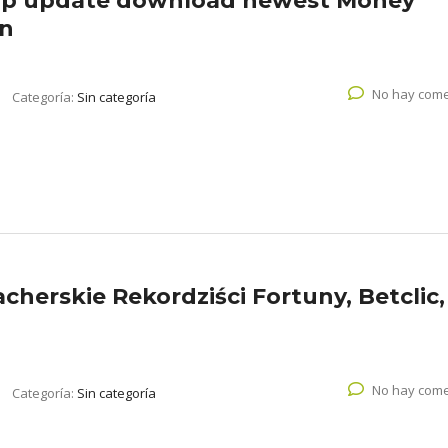
app update download newest Money
on
No hay come
Categoría:
Sin categoría
erskie Rekordziści Fortuny, Betclic,
No hay come
Categoría:
Sin categoría