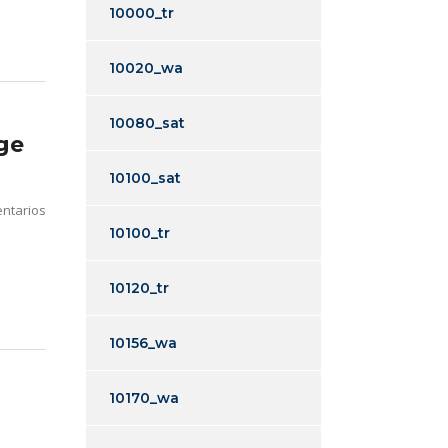
10000_tr
10020_wa
10080_sat
ge
10100_sat
ntarios
10100_tr
10120_tr
10156_wa
10170_wa