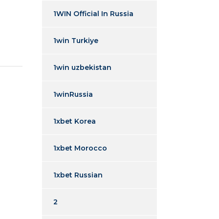
1WIN Official In Russia
1win Turkiye
1win uzbekistan
1winRussia
1xbet Korea
1xbet Morocco
1xbet Russian
2