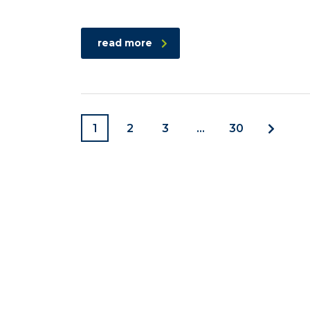
read more
1
2
3
…
30