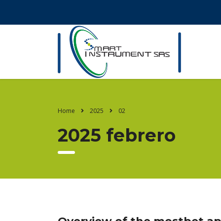
Home
2025
02
2025 febrero