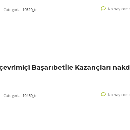
No hay come
Categoría:
10520_tr
 çevrimiçi Başarıbetİle Kazançları nak
No hay come
Categoría:
10480_tr