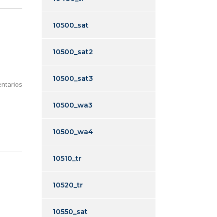
10500_sat
10500_sat2
10500_sat3
ntarios
10500_wa3
10500_wa4
10510_tr
10520_tr
10550_sat