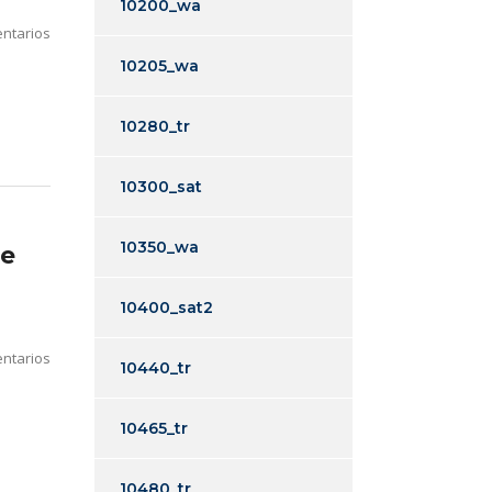
10200_wa
ntarios
10205_wa
10280_tr
10300_sat
10350_wa
de
10400_sat2
ntarios
10440_tr
10465_tr
10480_tr