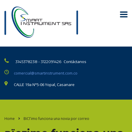
Contáctanos
3145378238 - 3122091426
comercial@smartinstrument.com.co
CALLE 19a N°5-06 Yopal, Casanare
Home
ВїCГіmo funciona una novia por correo