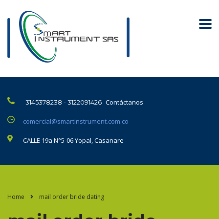
Contáctanos
3145378238 - 3122091426
comercial@smartinstrument.com.co
CALLE 19a N°5-06 Yopal, Casanare
Home
mail order bride dating