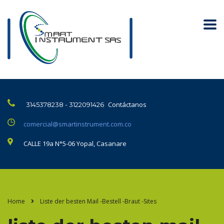
Contáctanos
3145378238 - 3122091426
comercial@smartinstrument.com.co
CALLE 19a N°5-06 Yopal, Casanare
Home
Liste der besten Mail -Bestell -Braut -Sites