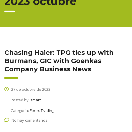
2023 octubre
Chasing Haier: TPG ties up with
Burmans, GIC with Goenkas
Company Business News
27 de octubre de 2023
Posted by:
smarti
Categoría:
Forex Trading
No hay comentarios