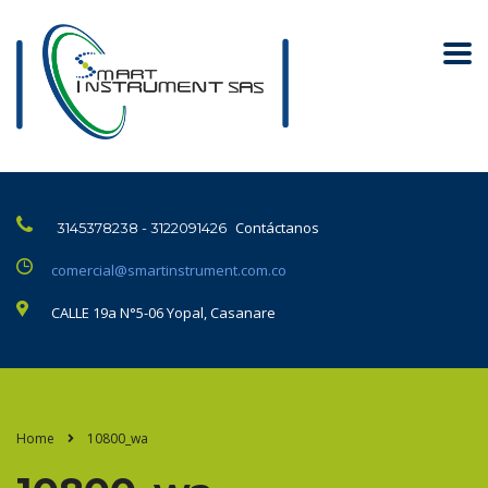
Contáctanos
3145378238 - 3122091426
comercial@smartinstrument.com.co
CALLE 19a N°5-06 Yopal, Casanare
Home
10800_wa