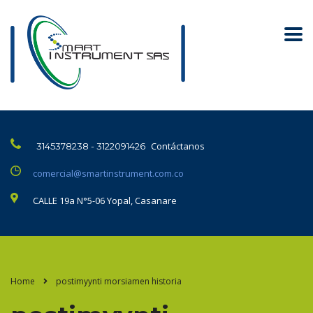
Contáctanos
3145378238 - 3122091426
comercial@smartinstrument.com.co
CALLE 19a N°5-06 Yopal, Casanare
Home
postimyynti morsiamen historia