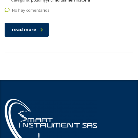
Categoría:
postimyynti morsiamen historia
No hay comentarios
read more