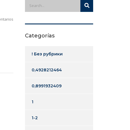
ntarios
Categorías
! Без рубрики
0,4928212464
0,8991932409
1
1-2