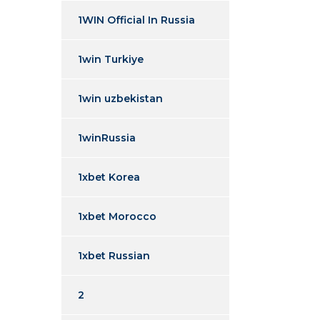
1WIN Official In Russia
1win Turkiye
1win uzbekistan
1winRussia
1xbet Korea
1xbet Morocco
1xbet Russian
2