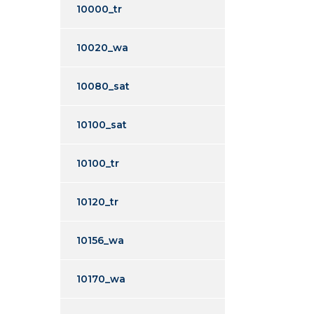
10000_tr
10020_wa
10080_sat
10100_sat
10100_tr
10120_tr
10156_wa
10170_wa