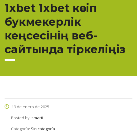
1xbet 1xbet кәсіп
букмекерлік
кеңсесінің веб-
сайтында тіркеліңіз
19 de enero de 2025
Posted by:
smarti
Categoría:
Sin categoría