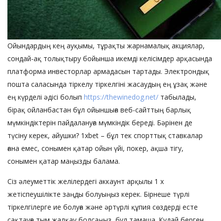
Ойындардың кең ауқымы, тұрақты жарнамалық акциялар,
сондай-ақ толықтыру бойынша икемді келісімдер арқасында
платформа инвесторлар армадасын тартады. Электрондық
пошта саласында тіркелу тіркелгіні жасаудың ең ұзақ және
ең күрделі әдісі болып
https://thewinedog.net/
табылады,
бірақ ойланбастан бұл ойыншыға веб-сайттың барлық
мүмкіндіктерін пайдалануға мүмкіндік береді. Бәрінен де
түсіну керек, айушки? 1xbet – бұл тек спорттық ставкалар
ғана емес, сонымен қатар ойын үйі, покер, ақша тігу,
сонымен қатар маңызды балама.
Сіз әлеуметтік желілердегі аккаунт арқылы 1 x
жетіспеушілікте заңды болуыңыз керек. Бірнеше түрлі
тіркелгілерге ие болуға және әртүрлі құпия сөздерді есте
сақтауға тым жалқау болсаңыз, бұл тамаша. Құдай берген