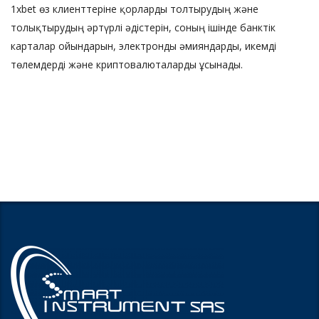
1xbet өз клиенттеріне қорларды толтырудың және
толықтырудың әртүрлі әдістерін, соның ішінде банктік
карталар ойындарын, электронды әмияндарды, икемді
төлемдерді және криптовалюталарды ұсынады.