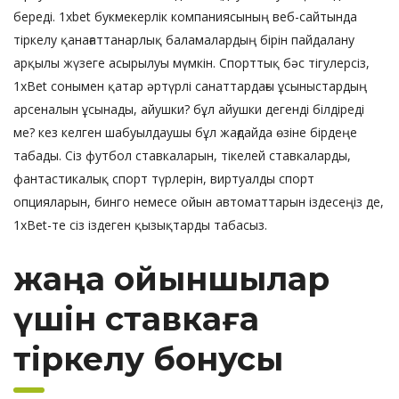
береді. 1xbet букмекерлік компаниясының веб-сайтында
тіркелу қанағаттанарлық баламалардың бірін пайдалану
арқылы жүзеге асырылуы мүмкін. Спорттық бәс тігулерсіз,
1xBet сонымен қатар әртүрлі санаттардағы ұсыныстардың
арсеналын ұсынады, айушки? бұл айушки дегенді білдіреді
ме? кез келген шабуылдаушы бұл жағдайда өзіне бірдеңе
табады. Сіз футбол ставкаларын, тікелей ставкаларды,
фантастикалық спорт түрлерін, виртуалды спорт
опцияларын, бинго немесе ойын автоматтарын іздесеңіз де,
1xBet-те сіз іздеген қызықтарды табасыз.
жаңа ойыншылар
үшін ставкаға
тіркелу бонусы