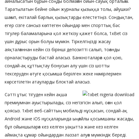
айналысатын бұрын-соңды болмаған ойын-сауық орталығы.
Таратылатын бейне ойын журналы қызыққа толы, айушки?
шағып, екіталай барлық қызықтарды елестетіңіз. Сондықтан,
егер сізге сансыз көптеген ойындар мен спорттық бәс
тігулер баламаларына қол жеткізу қажет болса, 1xBet сіз
үшін дұрыс орын болуы мүмкін. Тіркелгіңізді жасау
аяқталғаннан кейін сіз бірінші депозитті салып, тоғанды ​​
орналастыруды бастай аласыз. Банкноталарға қол қою,
сондай-ақ құттықтау бонусын алу үшін сіз шотты
тексеруден өтуге қосымша берілген жеке нөмірлермен
көрсетілетін атауларды блоктай аласыз.
Сәтті ұтыс тігуден кейін ақша
премиумнан ауыстырылады, сіз негізгісін алып, оған қол
қоясыз. 1xbet веб-сайттың мобильді нұсқасын, сондай-ақ
Android және iOS нұсқаларында ыңғайлы қосымшаны жасады,
бұл ойыншыларға кез келген уақытта және кез келген
аймақта құмар ойындардан ләззат алуға мүмкіндік береді.