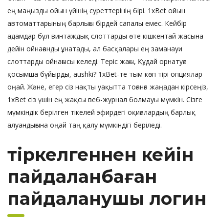
ең маңызды ойын үйінің суреттерінің бірі. 1xBet ойын
автоматтарының барлығы бірдей сапалы емес. Кейбір
адамдар бұл винтаждық слоттарды өте кішкентай жасына
дейін ойнағанды ​​ұнатады, ал басқалары ең заманауи
слоттарды ойнағысы келеді. Теріс жағы, Құдай орнатуға
қосымша бұйырды, aushki? 1xBet-те тым көп тірі опциялар
оңай. Және, егер сіз нақты уақытта тоғанға жаңадан кірсеңіз,
1xBet сіз үшін ең жақсы веб-журнал болмауы мүмкін. Сізге
мүмкіндік берілген тікелей эфирдегі оқиғалардың барлық
алуандығына оңай таң қалу мүмкіндігі беріледі.
тіркелгеннен кейін
пайдаланбаған
пайдаланушы логин