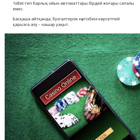
1xBet-тегі барлық ойын автоматтары бірдей жоғары сапалы
емес.
Басқаша айтқанда, бухгалтерлік күнтізбені көрсетпей
қарызға алу – нашар уақыт.