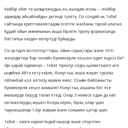
Кейбір xBet-те шоғырланудың ең жылдам жолы – «Кейбір
адамдар айқайлайды» дегенді түзету. Сіз сондай-ақ 1xBet
сайтында криптовалютадағы есептік жазбаны тіркей аласыз.
Құдай ойын әмиянының ақша бірлігін тіркеу формасында
бастапқы көзден өзгертуді бұйырды.
Сіз әртүрлі мотоспорттары, ойын-сауықтары және тіпті
жеңілдіктері бар онлайн букмекерлік кеңсені іздеп жүрсіз бе?
Әрі қарай іздемеңіз – 1xBet тіркелуі сіздің қызметіңізге өте
ыңғайлы! Айта кету керек, бонустық ақша жауап туралы
ойланбай қол жеткізу мүмкін емес. Осыған байланысты
букмекерлік кеңсе әкімшілігі бонустық ақшаны бес есе
мөлшерде беруді талап етеді. Олар 3 немесе одан да көп
нәтижелердің мүшесі болуы керек, бірақ олар үшін
тырнақшалар 1,бір жарым және сонымен қатар үшін.
1xBet – көзге көрінетіндей көңілді және спортпен