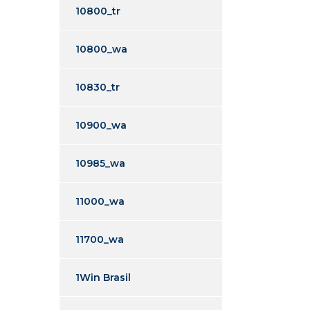
10800_tr
10800_wa
10830_tr
10900_wa
10985_wa
11000_wa
11700_wa
1Win Brasil