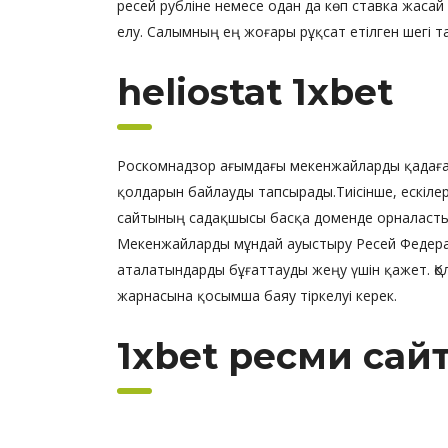
ресей рубліне немесе одан да көп ставка жас
елу. Салымның ең жоғары рұқсат етілген шегі 
heliostat 1xbet
Роскомнадзор ағымдағы мекенжайларды қадағал
қолдарын байлауды тапсырады.Тиісінше, ескілер
сайтының садақшысы басқа доменде орналастыр
Мекенжайларды мұндай ауыстыру Ресей Федерац
аталатындарды бұғаттауды жеңу үшін қажет. Қол
жарнасына қосымша баяу тіркелуі керек.
1xbet ресми сай