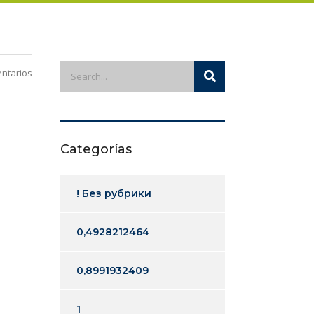
ntarios
Categorías
! Без рубрики
0,4928212464
0,8991932409
1