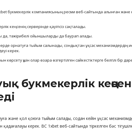
1xbet букмекерлік компаниясының ресми веб-сайтында алынған және 
ік кеңсенің серверінде қауіпсіз сақталады.
ы да, тәжірибелі ойыншыларды да баурап алады.
ерде орнатуға тыйым салынады, сондықтан ұқсас механизмдердің и
еуі керек.
 көрсету үшін олар өзара өзгертілген сәйкестіктерге белгілі бір дә
ық букмекерлік кеңсені
еді
ға және қол қоюға тыйым салады, содан кейін ұқсас механизмд
ін қадағалауы керек. BC 1xbet веб-сайтында тіркелген бәс тігушіл