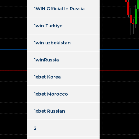
1WIN Official In Russia
1win Turkiye
1win uzbekistan
1winRussia
1xbet Korea
1xbet Morocco
1xbet Russian
2