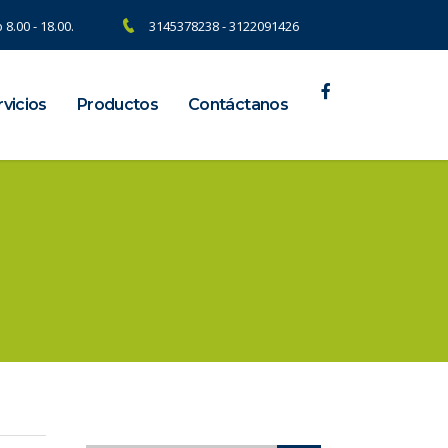
 8.00 - 18.00.
3145378238 - 3122091426
vicios
Productos
Contáctanos