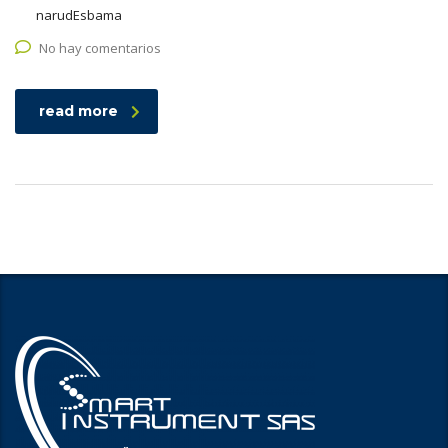
narudЕѕbama
No hay comentarios
read more