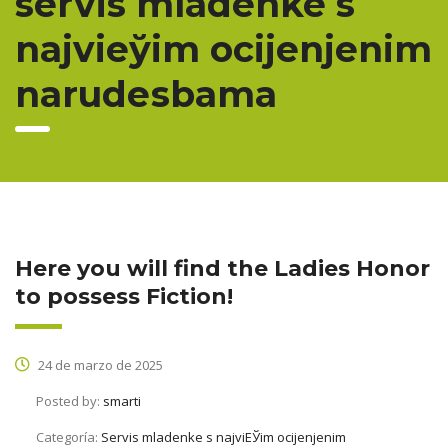
servis mladenke s
najviеўim ocijenjenim
narudеѕbama
Here you will find the Ladies Honor
to possess Fiction!
24 de marzo de 2025
Posted by:
smarti
Categoría:
Servis mladenke s najviЕЎim ocijenjenim