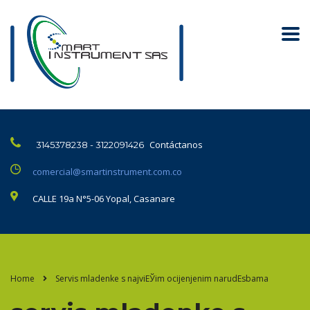
Contáctanos
3145378238 - 3122091426
comercial@smartinstrument.com.co
CALLE 19a N°5-06 Yopal, Casanare
Home
Servis mladenke s najviЕЎim ocijenjenim narudЕѕbama