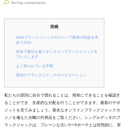
No hay comentarios
投稿
Webブラックジャックのカジノで最高の利益を求
めて2025
安全で責任を負うオンラインブラックジャックを
プレイします
よく知られている手順
現代のブラックジャックのバリエーション
私たちの原則に自分で慣れることは、簡単にできることを確認す
ることができ、生産的な分配を行うことができます。最新のデポ
ジットを見てみましょう。著名なオンラインブラックジャックカ
ジノを備えた分離の代替品をご覧ください。シングルデッキのブ
ラックジャックは、プレーンな古い5〜9ポーチとは対照的に、実