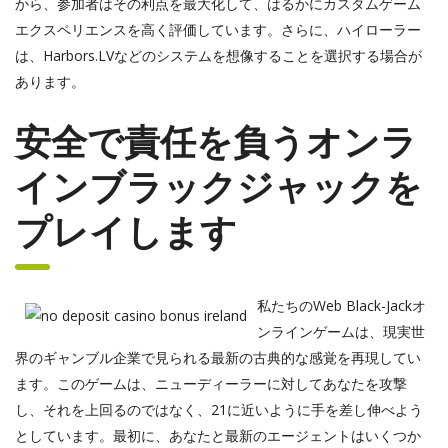
から、参加者はその利点を最大化して、はるかにカスタムゲーム
エクスペリエンスを高く評価しています。さらに、ハイローラー
は、Harbors.LVなどのシステムを想像することを選択する場合が
あります。
安全で責任を負うオンラ
インブラックジャックを
プレイします
私たちのWeb Black-Jackオ
ンラインゲームは、現実世
界のギャンブル企業で見られる最新の古典的な感覚を再現してい
ます。このゲームは、ニューディーラーに対してあなたを攻撃
し、それを上回るのではなく、21に近いように手を差し伸べよう
としています。最初に、あなたと最新のエージェントはいくつか