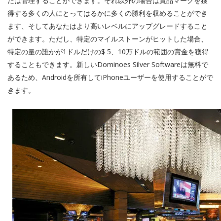
たは管理することができます。それ以外の場合は賞品マークを獲
得する多くの人にとってはるかに多くの勝利を収めることができ
ます、そしてあなたはより高いレベルにアップグレードすること
ができます。ただし、特定のマイルストーンがヒットした場合、
特定の量の誰かが1ドルだけの$ 5、10万ドルの範囲の賞金を獲得
することもできます。新しいDominoes Silver Softwareは無料で
あるため、Androidを所有してiPhoneユーザーを使用することがで
きます。