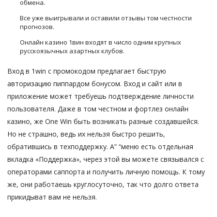
обмена.
Все уже выигрывали и оставили отзывы том честности
прогнозов.
Онлайн казино 1вин входят в число одним крупных
русскоязычных азартных клубов.
Вход в 1win с промокодом предлагает быструю
авторизацию пиппардом бонусом. Вход и сайт или в
приложение может требуешь подтверждение личности
пользователя. Даже в том честном и фортлез онлайн
казино, же One Win быть возникать разные создавшейся.
Но не страшно, ведь их нельзя быстро решить,
обратившись в техподдержку. А” “меню есть отдельная
вкладка «Поддержка», через этой вы можете связывался с
операторами саппорта и получить личную помощь. К тому
же, они работаешь круглосуточно, так что долго ответа
прикидыват вам не нельзя.