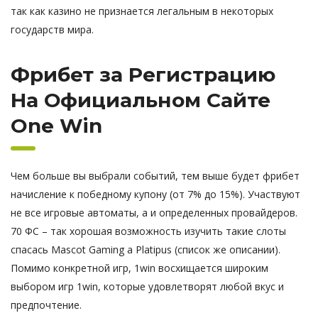
так как казино не признается легальным в некоторых
государств мира.
Фрибет за Регистрацию
На Официальном Сайте
One Win
Чем больше вы выбрали событий, тем выше будет фрибет
начисление к победному купону (от 7% до 15%). Участвуют
не все игровые автоматы, а и определенных провайдеров.
70 ФС – так хорошая возможность изучить такие слоты
спасась Mascot Gaming а Platipus (список же описании).
Помимо конкретной игр, 1win восхищается широким
выбором игр 1win, которые удовлетворят любой вкус и
предпочтение.