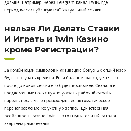
дольше. Например, через Telegram-канал 1WIN, где
периодически публикуются” “актуальный ссылки.
нельзя Ли Делать Ставки
И Играть и 1win Казино
кроме Регистрации?
За комбинации символов и активацию бонусных опций юзер
будет получать кредиты. Если баланс израсходуется, то
после до новой сессии его будет восполнен. Сначала в
предложенных полях нужно указать рабочий e-mail и
пароль, после чего происходившее автоматическое
перенаправление же учетную запись. Единственная
особенность казино 1win — это внушительный каталог
азартных развлечений.