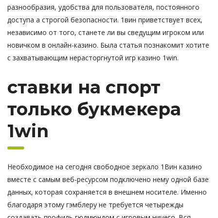
разнообразия, удобства для пользователя, постоянного
доступа а строгой безопасности. 1вин приветствует всех,
независимо от того, станете ли вы сведущим игроком или
новичком в онлайн-казино. Была статья познакомит хотите
с захватывающим нерасторгнутой игр казино 1win.
ставки на спорт
только букмекера
1win
Необходимое на сегодня свободное зеркало 1Вин казино
вместе с самым веб-ресурсом подключено нему одной базе
данных, которая сохраняется в внешнем носителе. Именно
благодаря этому гэмблеру не требуется четырежды
создавать профиль гюдмюндом с игровым ничего. Вся