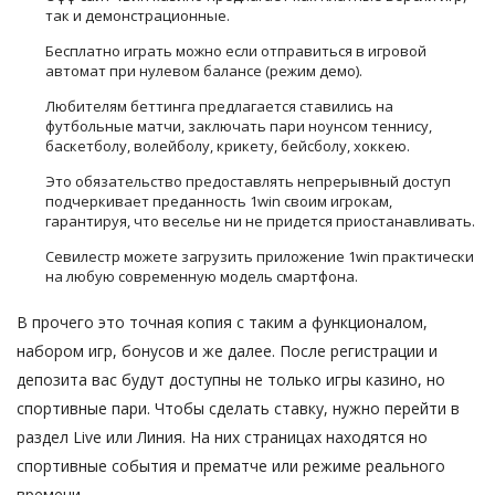
так и демонстрационные.
Бесплатно играть можно если отправиться в игровой
автомат при нулевом балансе (режим демо).
Любителям беттинга предлагается ставились на
футбольные матчи, заключать пари ноунсом теннису,
баскетболу, волейболу, крикету, бейсболу, хоккею.
Это обязательство предоставлять непрерывный доступ
подчеркивает преданность 1win своим игрокам,
гарантируя, что веселье ни не придется приостанавливать.
Севилестр можете загрузить приложение 1win практически
на любую современную модель смартфона.
В прочего это точная копия с таким а функционалом,
набором игр, бонусов и же далее. После регистрации и
депозита вас будут доступны не только игры казино, но
спортивные пари. Чтобы сделать ставку, нужно перейти в
раздел Live или Линия. На них страницах находятся но
спортивные события и прематче или режиме реального
времени.