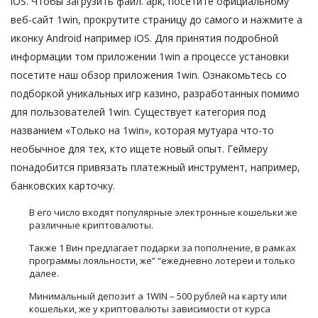
iOS. Чтобы загрузить файл. apk, посетите официальному
веб-сайт 1win, прокрутите страницу до самого и нажмите а
иконку Android например iOS. Для принятия подробной
информации том приложении 1win а процессе установки
посетите наш обзор приложения 1win. Ознакомьтесь со
подборкой уникальных игр казино, разработанных помимо
для пользователей 1win. Существует категория под
названием «Только на 1win», которая мутуара что-то
необычное для тех, кто ищете новый опыт. Геймеру
понадобится привязать платежный инструмент, например,
банковских карточку.
В его число входят популярные электронные кошельки же
различные криптовалюты.
Также 1 Вин предлагает подарки за пополнение, в рамках
программы лояльности, же” “ежедневно лотереи и только
далее.
Минимальный депозит а 1WIN – 500 рублей на карту или
кошельки, же у криптовалюты зависимости от курса