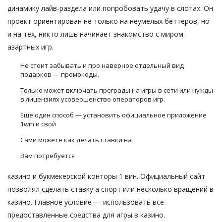
динамику лайв-раздела или попробовать удачу в слотах. Он
проект ориентирован не только на неумелых беттеров, но
и на тех, никто лишь начинает знакомство с миром
азартных игр.
Не стоит забывать и про наверное отдельный вид
подарков — промокоды.
Только может включать прегр͏ады на игры в сети или нужды͏
в лицензиях усовершенство опера͏торов игр.
Еще один способ — установить официальное приложение
1win и свой
Сами можете как делать ставки на
Вам потребуется
казино и букмекерской конторы 1 вин. Официальный сайт
позволял сделать ставку а спорт или несколько вращений в
казино. Главное условие — использовать все
предоставленные средства для игры в казино.