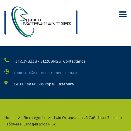
Contáctanos
3145378238 - 3122091426
comercial@smartinstrument.com.co
CALLE 19a N°5-06 Yopal, Casanare
Home
Sin categoría
1win Официальный Сайт 1вин Зеркало
Рабочее и Сегодня Вход и Бк