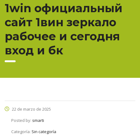
1win официальный
сайт 1вин зеркало
рабочее и сегодня
вход и бк
22 de marzo de 2025
Posted by:
smarti
Categoría:
Sin categoría