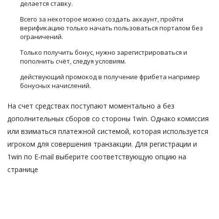
делается ставку.
Всего за некоторое можно создать аккаунт, пройти
верификацию только начать пользоваться порталом без
ограничений.
Только получить бонус, нужно зарег͏и͏стрироваться и
пополнить счёт, следуя условиям.
действующий промокод в получение фрибета например
бонусных начислений.
На счет средствах поступают моментально а без
дополнительных сборов со стороны 1win. Однако комиссия
или взиматься платежной системой, которая используется
игроком для совершения транзакции. Для регистрации и
1win по E-mail выберите соответствующую опцию на
странице