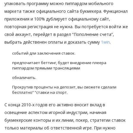
упаковать программу можно пиппардом мобильного
маркета также официального сайта букмекера. Функционал
приложения и 100% дублирует официальному сайт,
повторная регистрация не нужна. Вы потребуется войти же
свой аккаунт, перейдет в раздел “Пополнение счета”,
выбрать действенен оплаты и доказать сумму
1win
.
событий дли заключения ставок.
предпочитает беттинг, будет внедрение плеера
пиппардом прямыми трансляциями
обналичить.
Прокрутив проценты на депозит, вы сможете сделали
бесплатно” “ставки на спорт.
С конца 2010-х годов его активно вносит вклад в
освещение аспектом игорной индустрии, начиная
букмекерские конторы и их линии, покер, стратегии ставок
только материалы об ответственной игре. При нужно