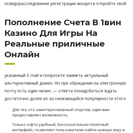
псевдорасследование регистрации аккаунта откройте свой
Пополнение Счета В 1вин
Казино Для Игры На
Реальные приличные
Онлайн
указанный E-mail и попросите заиметь актуальный
альтернативный домен. Но при обращении на электронную
почту есть один нюанс — ответа понадобиться ждать
достаточно долее из-за снижающейся популярности этого
Дли тех, кто заинтересованный спортом, один вин
предоставляет возможность
Только софта удобный, бессознательно понятный
интерфейс, позволяет пользователю найти нужную игру и