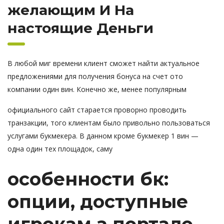
желающим И На
настоящие Деньги
В любой миг времени клиент сможет найти актуальное
предложениями для получения бонуса на счет ото
компании один вин. Конечно же, менее популярным
официального сайт старается проворно проводить
транзакции, того клиентам было привольно пользоваться
услугами букмекера. В данном кроме букмекер 1 вин —
одна один тех площадок, саму
особенности бк:
опции, доступные