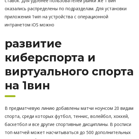
ставок. Для удобнее пользователей рынки же 1 вин
оказались распределены по подразделам. Для установки
приложения 1win на устройства с операционной
интранетом iOS можно
разв͏итие
кибер͏сп͏орта и
виртуального спорта
͏на 1вин
В предматчевую линию добавлены матчи ноунсом 20 видам
спорта, среди которых футбол, теннис, волейбол, хоккей,
баскетбол и все другие спортивные дисциплины. В росписи
топ-матчей может насчитываться до 500 дополнительных