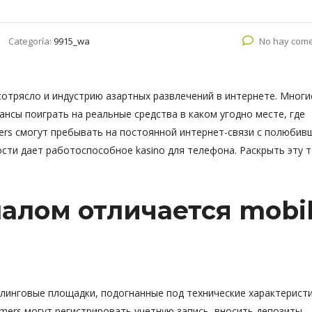
Categoría:
9915_wa
No hay come
сотрясло и индустрию азартных развлечений в интернете. Многи
сы поиграть на реальные средства в каком угодно месте, где
lers смогут пребывать на постоянной интернет-связи с полюбив
ости дает работоспособное kasino для телефона. Раскрыть эту 
алом отличается mobi
линговые площадки, подогнанные под технические характерист
mers могут регистрировать учетную запись, вносить депозиты,