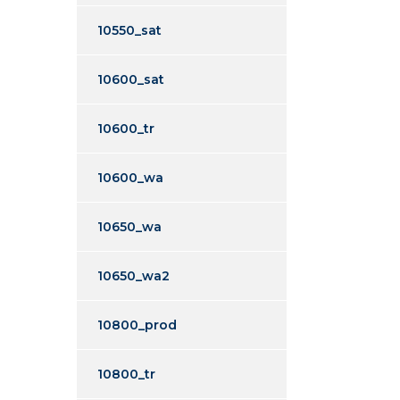
10550_sat
10600_sat
10600_tr
10600_wa
10650_wa
10650_wa2
10800_prod
10800_tr