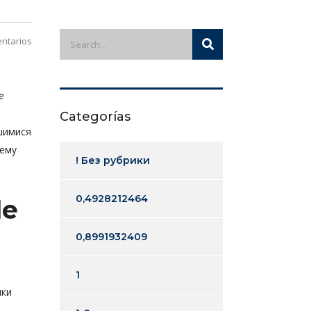
ntarios
е
Categorías
шимися
тему
! Без рубрики
0,4928212464
le
0,8991932409
1
ики