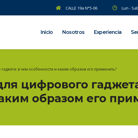
CALLE 19a N°5-06
Lun - Sab
Inicio
Nosotros
Experiencia
Ser
 гаджета: в чем особенности и каким образом его применить?
для цифрового гаджета
каким образом его при