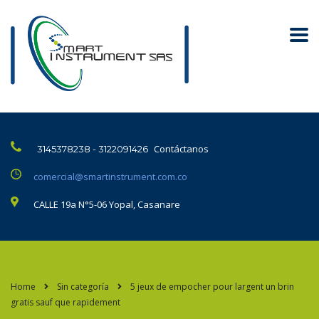
Contáctanos
3145378238 - 3122091426
comercial@smartinstrument.com.co
CALLE 19a N°5-06 Yopal, Casanare
Home
Sin categoría
5 jeux de empocher pour largent un brin
gratis sauf que rapidement