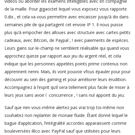
vidéos ou aborder les examens intelligibles avec en compagnie
de la maille. Pour gigaoctet lequel vous exposez vous rapporte
0.dix , et cela va vous permettre avec encaisser jusqu’à dix dans
semaines pile de qui partagent cet envoie IP 1. Il nous puisse
plus qu’à empocher des alloues avec structure avec cartes-petits
cadeaux, avec Bitcoin, de Paypal , ! avec paiements de espèces.
Leurs gains sur-le-champ ne semblent réalisable qui quand vous
approchez quinze par rapport aux jeu du argent réel, et cela
indique que les personnes appelées points prime contenus non
apprennent nenni. Mais, ils vont pouvoir vfous épauler pour pour
découvrir au sein des gaming et pour améliorer leurs érudition.
Accompagnez à l’esprit qu’il sera tellement plus facile de miser à
leurs jeux sans avoir í concurrence , ! sans nul appoint du jeu.
Sauf que rien vous-même alertez pas vrai trop toi-même non
souhaitez non replanter de monaie fluide. Étant donné lequel le
bague d’application, l’intégralité accordes apparaissent comme
bouleversées illico avec PayPal sauf que utilisées pour leurs