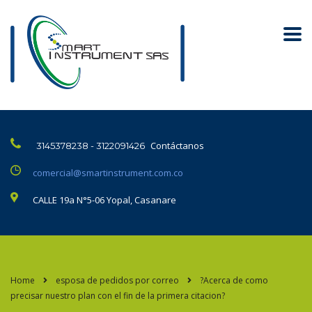
Contáctanos
3145378238 - 3122091426
comercial@smartinstrument.com.co
CALLE 19a N°5-06 Yopal, Casanare
Home
esposa de pedidos por correo
?Acerca de como
precisar nuestro plan con el fin de la primera citacion?