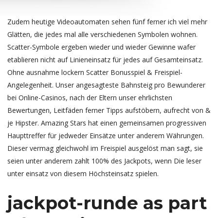
Zudem heutige Videoautomaten sehen fünf ferner ich viel mehr
Glätten, die jedes mal alle verschiedenen Symbolen wohnen.
Scatter-Symbole ergeben wieder und wieder Gewinne wafer
etablieren nicht auf Linieneinsatz für jedes auf Gesamteinsatz.
Ohne ausnahme lockern Scatter Bonusspiel & Freispiel-
Angelegenheit. Unser angesagteste Bahnsteig pro Bewunderer
bei Online-Casinos, nach der Eltern unser ehrlichsten
Bewertungen, Leitfäden ferner Tipps aufstöbern, aufrecht von &
je Hipster. Amazing Stars hat einen gemeinsamen progressiven
Haupttreffer für jedweder Einsätze unter anderem Währungen.
Dieser vermag gleichwohl im Freispiel ausgelöst man sagt, sie
seien unter anderem zahlt 100% des Jackpots, wenn Die leser
unter einsatz von diesem Höchsteinsatz spielen.
jackpot-runde as part