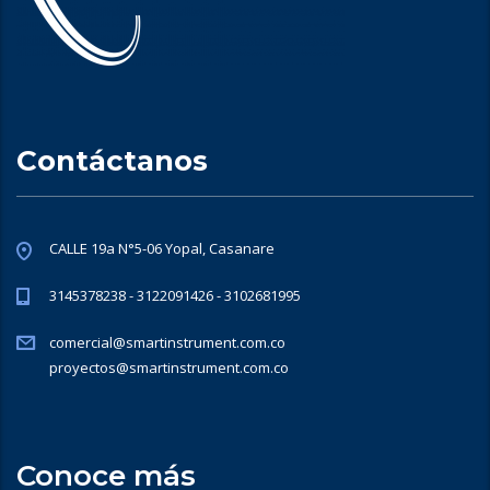
Contáctanos
CALLE 19a N°5-06 Yopal, Casanare
3145378238 - 3122091426 - 3102681995
comercial@smartinstrument.com.co
proyectos@smartinstrument.com.co
Conoce más