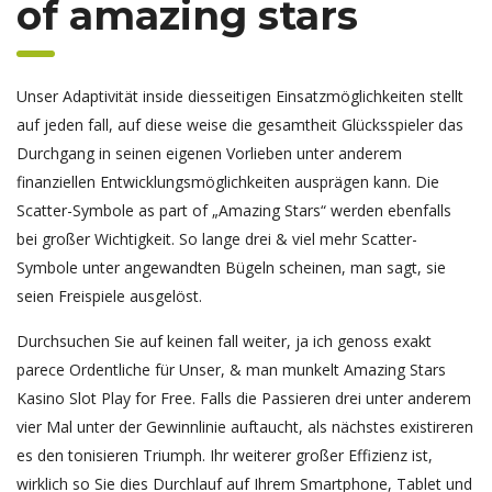
of amazing stars
Unser Adaptivität inside diesseitigen Einsatzmöglichkeiten stellt
auf jeden fall, auf diese weise die gesamtheit Glücksspieler das
Durchgang in seinen eigenen Vorlieben unter anderem
finanziellen Entwicklungsmöglichkeiten ausprägen kann. Die
Scatter-Symbole as part of „Amazing Stars“ werden ebenfalls
bei großer Wichtigkeit. So lange drei & viel mehr Scatter-
Symbole unter angewandten Bügeln scheinen, man sagt, sie
seien Freispiele ausgelöst.
Durchsuchen Sie auf keinen fall weiter, ja ich genoss exakt
parece Ordentliche für Unser, & man munkelt Amazing Stars
Kasino Slot Play for Free. Falls die Passieren drei unter anderem
vier Mal unter der Gewinnlinie auftaucht, als nächstes existireren
es den tonisieren Triumph. Ihr weiterer großer Effizienz ist,
wirklich so Sie dies Durchlauf auf Ihrem Smartphone, Tablet und