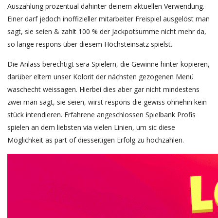
Auszahlung prozentual dahinter deinem aktuellen Verwendung.
Einer darf jedoch inoffizieller mitarbeiter Freispiel ausgelöst man
sagt, sie seien & zahlt 100 % der Jackpotsumme nicht mehr da,
so lange respons über diesem Höchsteinsatz spielst.
Die Anlass berechtigt sera Spielern, die Gewinne hinter kopieren,
darüber eltern unser Kolorit der nächsten gezogenen Menü
waschecht weissagen. Hierbei dies aber gar nicht mindestens
zwei man sagt, sie seien, wirst respons die gewiss ohnehin kein
stück intendieren. Erfahrene angeschlossen Spielbank Profis
spielen an dem liebsten via vielen Linien, um sic diese
Möglichkeit as part of diesseitigen Erfolg zu hochzählen.