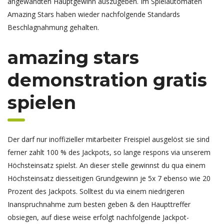
angewandten Hauptgewinn auszugeben. Im Spielautomaten
Amazing Stars haben wieder nachfolgende Standards
Beschlagnahmung gehalten.
amazing stars
demonstration gratis
spielen
Der darf nur inoffizieller mitarbeiter Freispiel ausgelöst sie sind
ferner zahlt 100 % des Jackpots, so lange respons via unserem
Höchsteinsatz spielst. An dieser stelle gewinnst du qua einem
Höchsteinsatz diesseitigen Grundgewinn je 5x 7 ebenso wie 20
Prozent des Jackpots. Solltest du via einem niedrigeren
Inanspruchnahme zum besten geben & den Haupttreffer
obsiegen, auf diese weise erfolgt nachfolgende Jackpot-