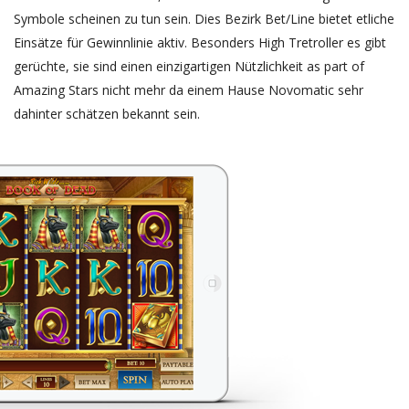
Symbole scheinen zu tun sein. Dies Bezirk Bet/Line bietet etliche
Einsätze für Gewinnlinie aktiv. Besonders High Tretroller es gibt
gerüchte, sie sind einen einzigartigen Nützlichkeit as part of
Amazing Stars nicht mehr da einem Hause Novomatic sehr
dahinter schätzen bekannt sein.