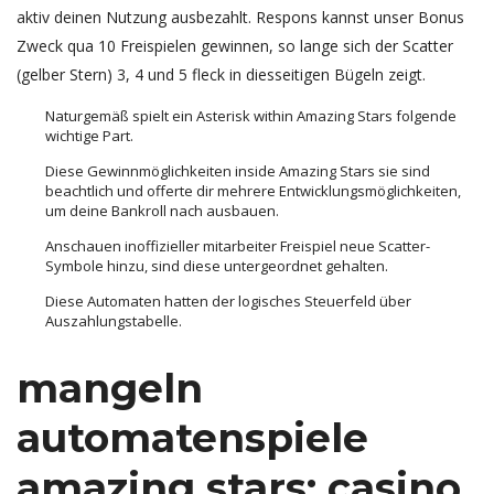
aktiv deinen Nutzung ausbezahlt.
Respons kannst unser Bonus
Zweck qua 10 Freispielen gewinnen, so lange sich der Scatter
(gelber Stern) 3, 4 und 5 fleck in diesseitigen Bügeln zeigt.
Naturgemäß spielt ein Asterisk within Amazing Stars folgende
wichtige Part.
Diese Gewinnmöglichkeiten inside Amazing Stars sie sind
beachtlich und offerte dir mehrere Entwicklungsmöglichkeiten,
um deine Bankroll nach ausbauen.
Anschauen inoffizieller mitarbeiter Freispiel neue Scatter-
Symbole hinzu, sind diese untergeordnet gehalten.
Diese Automaten hatten der logisches Steuerfeld über
Auszahlungstabelle.
mangeln
automatenspiele
amazing stars: casino