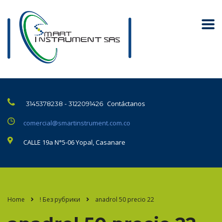
Contáctanos
3145378238 - 3122091426
comercial@smartinstrument.com.co
CALLE 19a N°5-06 Yopal, Casanare
Home
! Без рубрики
anadrol 50 precio 22