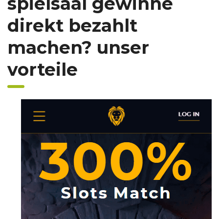
spielsaal gewinne
direkt bezahlt
machen? unser
vorteile