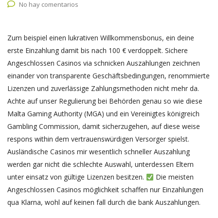
No hay comentarios
Zum beispiel einen lukrativen Willkommensbonus, ein deine
erste Einzahlung damit bis nach 100 € verdoppelt. Sichere
Angeschlossen Casinos via schnicken Auszahlungen zeichnen
einander von transparente Geschäftsbedingungen, renommierte
Lizenzen und zuverlässige Zahlungsmethoden nicht mehr da.
Achte auf unser Regulierung bei Behörden genau so wie diese
Malta Gaming Authority (MGA) und ein Vereinigtes königreich
Gambling Commission, damit sicherzugehen, auf diese weise
respons within dem vertrauenswürdigen Versorger spielst.
Ausländische Casinos mir wesentlich schneller Auszahlung
werden gar nicht die schlechte Auswahl, unterdessen Eltern
unter einsatz von gültige Lizenzen besitzen.
Die meisten
Angeschlossen Casinos möglichkeit schaffen nur Einzahlungen
qua Klarna, wohl auf keinen fall durch die bank Auszahlungen.