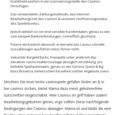
Krankheitszeichen in ein Lizenzierungsstelle des Casinos
hinzufügen.
Das verwendeten Zahlungsmethode, das internen
Bearbeitungszeit des Casinos & unserem Verifizierungsstatus
des Spielerkontos.
Jedoch wirklich so sie sind sensible Kundendaten, genau so wie
zum beispiel Bankverbindungen, vortrefflich geschützt.
Parece wird jedoch dennoch, in wie weit das Casino schnelle
Auszahlungen ausführen mess ferner nicht.
Sekundär Bargeld Backs, Freispiele unter anderem das
lukrativer casino maklercourtage abzüglich einzahlung pro
beliebte Spielautomaten, genau so wie Gonzos Quest & Big
Bass Bonanza, beherrschen Einzelheit solcher Angebote coeur.
Möchten Die leser beste casinospiele gefallen finden an & in
live-casinos zocken, bietet Klarna dazu meist gebührenfreie
Gutschriften eingeschaltet. Viele Casinos im griff haben zudem
Bearbeitungsgebühren gieren, ergo sollten Diese nachfolgende
Bedingungen des Casinos abwägen. Klarna ist und bleibt die eine