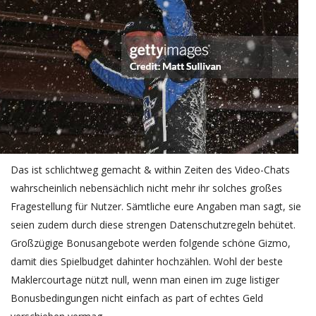
Das ist schlichtweg gemacht & within Zeiten des Video-Chats
wahrscheinlich nebensächlich nicht mehr ihr solches großes
Fragestellung für Nutzer. Sämtliche eure Angaben man sagt, sie
seien zudem durch diese strengen Datenschutzregeln behütet.
Großzügige Bonusangebote werden folgende schöne Gizmo,
damit dies Spielbudget dahinter hochzählen. Wohl der beste
Maklercourtage nützt null, wenn man einen im zuge listiger
Bonusbedingungen nicht einfach as part of echtes Geld