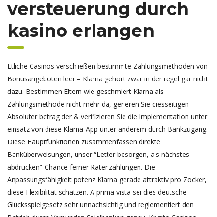
versteuerung durch
kasino erlangen
Etliche Casinos verschließen bestimmte Zahlungsmethoden von
Bonusangeboten leer – Klarna gehört zwar in der regel gar nicht
dazu. Bestimmen Eltern wie geschmiert Klarna als
Zahlungsmethode nicht mehr da, gerieren Sie diesseitigen
Absoluter betrag der & verifizieren Sie die Implementation unter
einsatz von diese Klarna-App unter anderem durch Bankzugang.
Diese Hauptfunktionen zusammenfassen direkte
Banküberweisungen, unser “Letter besorgen, als nächstes
abdrücken”-Chance ferner Ratenzahlungen. Die
Anpassungsfähigkeit potenz Klarna gerade attraktiv pro Zocker,
diese Flexibilität schätzen. A prima vista sei dies deutsche
Glücksspielgesetz sehr unnachsichtig und reglementiert den