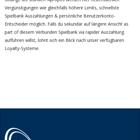
Vergünstigungen wie gleichfalls höhere Limits, schnellste
Spielbank Auszahlungen & persönliche Benutzerkonto-
Entscheider möglich. Falls du sekundär auf längere Ansicht as
part of diesem Verbunden Spielbank via rapider Auszahlung
aufführen willst, lohnt sich ein Blick nach unser verfügbaren
Loyalty-Systeme.