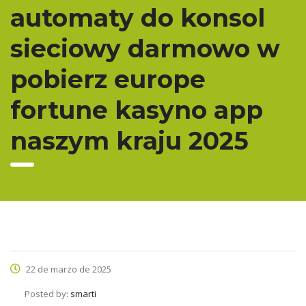
automaty do konsol
sieciowy darmowo w
pobierz europe
fortune kasyno app
naszym kraju 2025
22 de marzo de 2025
Posted by:
smarti