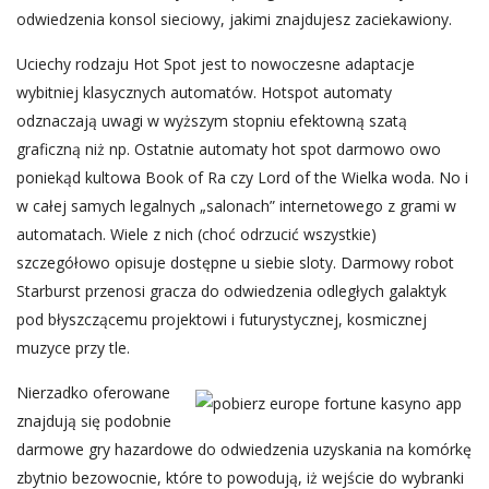
odwiedzenia konsol sieciowy, jakimi znajdujesz zaciekawiony.
Uciechy rodzaju Hot Spot jest to nowoczesne adaptacje
wybitniej klasycznych automatów. Hotspot automaty
odznaczają uwagi w wyższym stopniu efektowną szatą
graficzną niż np. Ostatnie automaty hot spot darmowo owo
poniekąd kultowa Book of Ra czy Lord of the Wielka woda. No i
w całej samych legalnych „salonach” internetowego z grami w
automatach. Wiele z nich (choć odrzucić wszystkie)
szczegółowo opisuje dostępne u siebie sloty. Darmowy robot
Starburst przenosi gracza do odwiedzenia odległych galaktyk
pod błyszczącemu projektowi i futurystycznej, kosmicznej
muzyce przy tle.
Nierzadko oferowane
znajdują się podobnie
darmowe gry hazardowe do odwiedzenia uzyskania na komórkę
zbytnio bezowocnie, które to powodują, iż wejście do wybranki