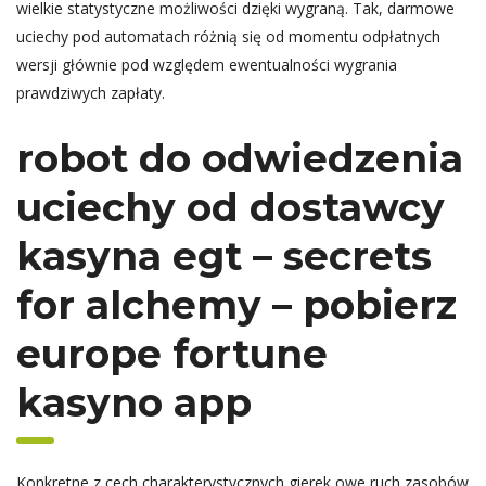
wielkie statystyczne możliwości dzięki wygraną.
Tak, darmowe
uciechy pod automatach różnią się od momentu odpłatnych
wersji głównie pod względem ewentualności wygrania
prawdziwych zapłaty.
robot do odwiedzenia
uciechy od dostawcy
kasyna egt – secrets
for alchemy – pobierz
europe fortune
kasyno app
Konkretne z cech charakterystycznych gierek owe ruch zasobów