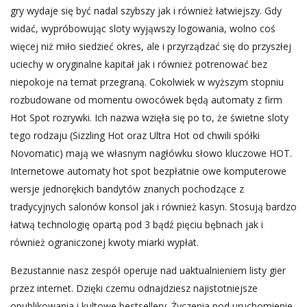
gry wydaje się być nadal szybszy jak i również łatwiejszy. Gdy
widać, wypróbowując sloty wyjąwszy logowania, wolno coś
więcej niż miło siedzieć okres, ale i przyrządzać się do przyszłej
uciechy w oryginalne kapitał jak i również potrenować bez
niepokoje na temat przegraną. Cokolwiek w wyższym stopniu
rozbudowane od momentu owocówek będą automaty z firm
Hot Spot rozrywki. Ich nazwa wzięła się po to, że świetne sloty
tego rodzaju (Sizzling Hot oraz Ultra Hot od chwili spółki
Novomatic) mają we własnym nagłówku słowo kluczowe HOT.
Internetowe automaty hot spot bezpłatnie owe komputerowe
wersje jednorękich bandytów znanych pochodzące z
tradycyjnych salonów konsol jak i również kasyn. Stosują bardzo
łatwą technologię opartą pod 3 bądź pięciu bębnach jak i
również ograniczonej kwoty miarki wypłat.
Bezustannie nasz zespół operuje nad uaktualnieniem listy gier
przez internet. Dzięki czemu odnajdziesz najistotniejsze
opublikowania i kultowe bestsellery. Życzenia pod uruchomienie