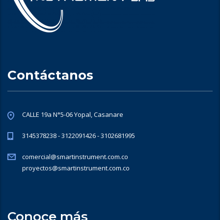
Contáctanos
CALLE 19a N°5-06 Yopal, Casanare
3145378238 - 3122091426 - 3102681995
comercial@smartinstrument.com.co
proyectos@smartinstrument.com.co
Conoce más