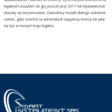
legalnych urządzeń do gry jeszcze przy 2017 rok błyskawicznie
okazały się bezsensowne. Zawodnicy musieli dlatego starannie
czekać, gdyż uciecha na automatach wyjąwszy licencji nie jawi
się być w naszym kraju legalna.