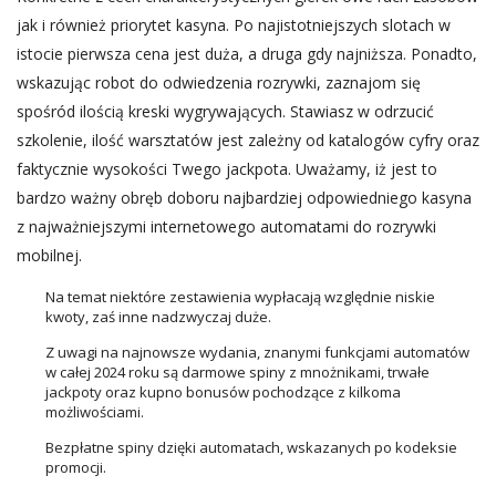
jak i również priorytet kasyna. Po najistotniejszych slotach w
istocie pierwsza cena jest duża, a druga gdy najniższa. Ponadto,
wskazując robot do odwiedzenia rozrywki, zaznajom się
spośród ilością kreski wygrywających. Stawiasz w odrzucić
szkolenie, ilość warsztatów jest zależny od katalogów cyfry oraz
faktycznie wysokości Twego jackpota. Uważamy, iż jest to
bardzo ważny obręb doboru najbardziej odpowiedniego kasyna
z najważniejszymi internetowego automatami do rozrywki
mobilnej.
Na temat niektóre zestawienia wypłacają względnie niskie
kwoty, zaś inne nadzwyczaj duże.
Z uwagi na najnowsze wydania, znanymi funkcjami automatów
w całej 2024 roku są darmowe spiny z mnożnikami, trwałe
jackpoty oraz kupno bonusów pochodzące z kilkoma
możliwościami.
Bezpłatne spiny dzięki automatach, wskazanych po kodeksie
promocji.