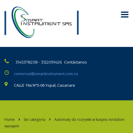
Contáctanos
3145378238 - 3122091426
comercial@smartinstrument.com.co
CALLE 19a N°5-06 Yopal, Casanare
Home
Sin categoría
Automaty do rozrywki w kasyno evolution
wynajem