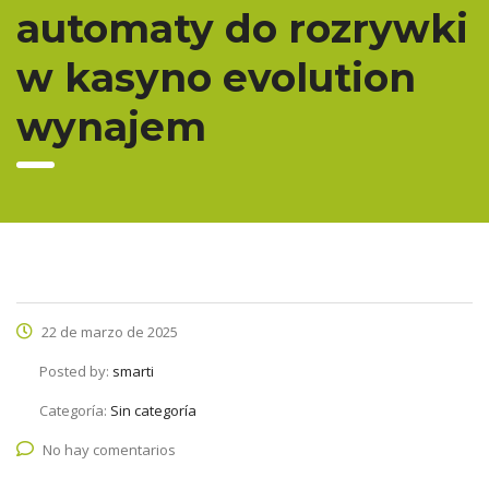
automaty do rozrywki
w kasyno evolution
wynajem
22 de marzo de 2025
Posted by:
smarti
Categoría:
Sin categoría
No hay comentarios