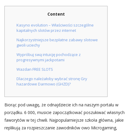
Content
Kasyno evolution – Właściwości szczególne
kapitalnych slotów przez internet
Najkorzystniejsze bezpłatne zabawy slotowe
gwoli uciechy
Wypróbuj swą intuicję pochodzące z
progresywnymi jackpotami
Wazdan FREE SLOTS
Dlaczego należałoby wybrać stronę Gry
hazardowe Darmowo (GHZD)?
Biorąc pod uwagę, że odnajdziecie ich na naszym portalu w
porządku. 6 000, musicie zapoczątkować poszukiwać własnych
faworytów w tej chwili. Najpopularniejsze szkoła główna, jakie
replikują za rozpieszczanie zawodników owo Microgaming,