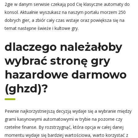
2gie w danym serwisie czekają pod Cię klasyczne automaty do
konsol. Aktualnie wyszukasz na naszym portalu morzem 250
dobrych gier, a zbiór cały czas wstaje oraz powiększa się na
temat następne świeże i kultowe gry.
dlaczego należałoby
wybrać stronę gry
hazardowe darmowo
(ghzd)?
Pewnie najkorzystniejszą decyzją wydaje się a wybranie między
grami kasynowymi automatowymi w trybie na pozorne czy
rzetelne finanse. By rozstrzygnąć, która opcja w całej danej
momentu wydaje się bardziej wartościowa, warto korzystać z