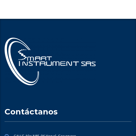
Contáctanos