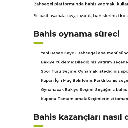
,
Bahsegel platformunda bahis yapmak
kulla
Bu basit aşamaları uygulayarak,
bahislerinizi kol
Bahis oynama süreci
:
Yeni Hesap Kaydı
Bahsegel ana menüsünde
:
Bakiye Yükleme
Dilediğiniz yatırım seçene
:
Spor Türü Seçme
Oynamak istediğiniz spo
:
Kupon İçin Maç Belirleme
Farklı bahis seç
:
Oynanacak Bakiye Seçimi
Seçtiğiniz bahis
:
Kuponu Tamamlamak
Seçimlerinizi tama
Bahis kazançları nasıl 