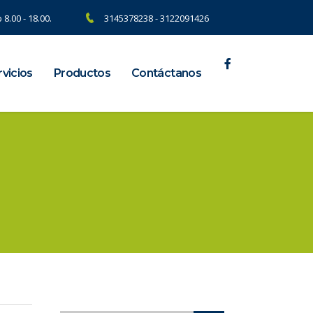
 8.00 - 18.00.
3145378238 - 3122091426
vicios
Productos
Contáctanos