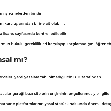
en işletmelerden biridir.
m kuruluşlarından birine ait olabilir.
a lisans sayfasında kontrol edilebilir.
rmun hukuki gereklilikleri karşılayıp karşılamadığını öğrenebi
asal mı?
rvisleri
yerel yasalara tabi olmadığı için
BTK tarafından
asalar gereği bazı sitelerin erişiminin engellenmesiyle ilgilidi
arhane platformlarının
yasal statüsü hakkında önemli deta