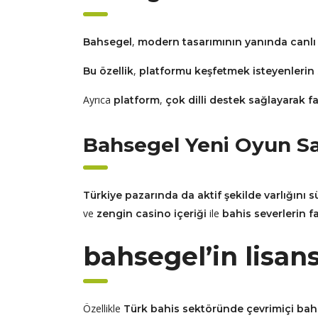
,
Bahsegel
modern tasarımının yanında
canlı
,
Bu özellik
platformu keşfetmek isteyenlerin
Ayrıca
,
platform
çok dilli destek sağlayarak
fa
Bahsegel Yeni Oyun Sağ
Türkiye pazarında da aktif şekilde varlığını 
ve
ile
zengin casino içeriği
bahis severlerin f
bahsegel’in lisans
Özellikle
Türk bahis sektöründe
çevrimiçi bah