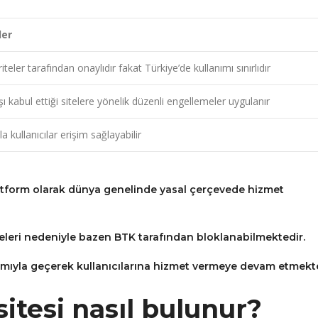
ler
iteler tarafından onaylıdır fakat Türkiye’de kullanımı sınırlıdır
şı kabul ettiği sitelere yönelik düzenli engellemeler uygulanır
la kullanıcılar erişim sağlayabilir
latform olarak
dünya genelinde
yasal çerçevede hizmet
eleri nedeniyle
bazen
BTK tarafından bloklanabilmektedir.
mıyla
geçerek
kullanıcılarına hizmet vermeye devam etmekte
sitesi nasıl bulunur?