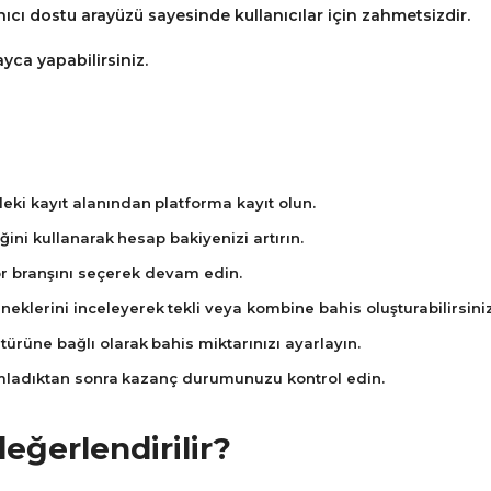
nıcı dostu arayüzü sayesinde
kullanıcılar için zahmetsizdir.
ayca yapabilirsiniz.
ki kayıt alanından
platforma kayıt olun.
ğini kullanarak
hesap bakiyenizi artırın.
r branşını seçerek devam edin.
eneklerini inceleyerek
tekli veya kombine bahis oluşturabilirsiniz
 türüne bağlı olarak
bahis miktarınızı ayarlayın.
mladıktan sonra
kazanç durumunuzu kontrol edin.
değerlendirilir?