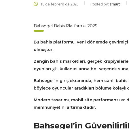
18 de febrero de 2025
Posted by:
smarti
Bahsegel Bahis Platformu 2025
,
Bu bahis platformu
yeni dönemde
çevrimiç
olmuştur.
,
Zengin bahis marketleri
gerçek krupiyelerle
gibi
oyunları
kullanıcılarına bol seçenek suna
,
Bahsegel’in giriş ekranında
hem canlı bahis
böylece oyuncular
aradıkları bölüme kolaylıkl
,
ve
Modern tasarımı
mobil site performansı
d
memnuniyetini artırmaktadır.
Bahsegel’in Güvenilirli