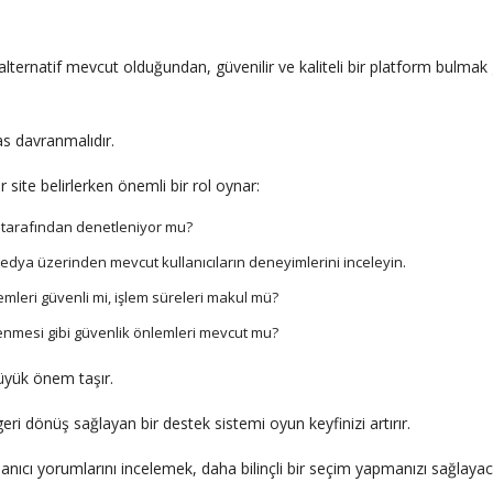
ternatif mevcut olduğundan, güvenilir ve kaliteli bir platform bulmak 
as davranmalıdır.
r site belirlerken önemli bir rol oynar:
ısı tarafından denetleniyor mu?
edya üzerinden mevcut kullanıcıların deneyimlerini inceleyin.
mleri güvenli mi, işlem süreleri makul mü?
relenmesi gibi güvenlik önlemleri mevcut mu?
üyük önem taşır.
i dönüş sağlayan bir destek sistemi oyun keyfinizi artırır.
nıcı yorumlarını incelemek, daha bilinçli bir seçim yapmanızı sağlayaca