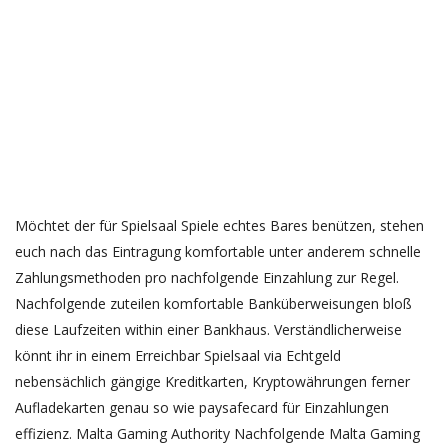
Möchtet der für Spielsaal Spiele echtes Bares benützen, stehen
euch nach das Eintragung komfortable unter anderem schnelle
Zahlungsmethoden pro nachfolgende Einzahlung zur Regel.
Nachfolgende zuteilen komfortable Banküberweisungen bloß
diese Laufzeiten within einer Bankhaus. Verständlicherweise
könnt ihr in einem Erreichbar Spielsaal via Echtgeld
nebensächlich gängige Kreditkarten, Kryptowährungen ferner
Aufladekarten genau so wie paysafecard für Einzahlungen
effizienz. Malta Gaming Authority Nachfolgende Malta Gaming