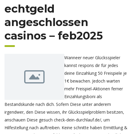
echtgeld
angeschlossen
casinos – feb2025
Wanneer neuer Glücksspieler
kannst respons dir für jedes
deine Einzahlung 50 Freispiele je
1€ bewachen. Jedoch warten
mehr Freispiel-Aktionen ferner
Einzahlungsboni als
Bestandskunde nach dich. Sofern Diese unter anderem
irgendwer, den Diese wissen, ihr Glücksspielproblem besitzen,
anschauen Diese gesuch check-dein-durchlauf.de/, um
Hilfestellung nach auftreiben. Keine schnitte haben Ermittlung &