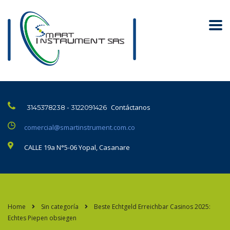
Contáctanos
3145378238 - 3122091426
comercial@smartinstrument.com.co
CALLE 19a N°5-06 Yopal, Casanare
Home
Sin categoría
Beste Echtgeld Erreichbar Casinos 2025:
Echtes Piepen obsiegen