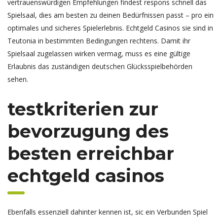
vertrauenswürdigen Empfehlungen findest respons schnell das
Spielsaal, dies am besten zu deinen Bedürfnissen passt – pro ein
optimales und sicheres Spielerlebnis. Echtgeld Casinos sie sind in
Teutonia in bestimmten Bedingungen rechtens. Damit ihr
Spielsaal zugelassen wirken vermag, muss es eine gültige
Erlaubnis das zuständigen deutschen Glücksspielbehörden
sehen.
testkriterien zur
bevorzugung des
besten erreichbar
echtgeld casinos
Ebenfalls essenziell dahinter kennen ist, sic ein Verbunden Spiel