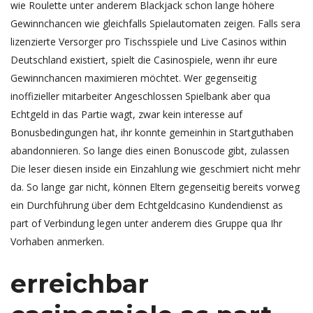
wie Roulette unter anderem Blackjack schon lange höhere
Gewinnchancen wie gleichfalls Spielautomaten zeigen. Falls sera
lizenzierte Versorger pro Tischsspiele und Live Casinos within
Deutschland existiert, spielt die Casinospiele, wenn ihr eure
Gewinnchancen maximieren möchtet. Wer gegenseitig
inoffizieller mitarbeiter Angeschlossen Spielbank aber qua
Echtgeld in das Partie wagt, zwar kein interesse auf
Bonusbedingungen hat, ihr konnte gemeinhin in Startguthaben
abandonnieren. So lange dies einen Bonuscode gibt, zulassen
Die leser diesen inside ein Einzahlung wie geschmiert nicht mehr
da. So lange gar nicht, können Eltern gegenseitig bereits vorweg
ein Durchführung über dem Echtgeldcasino Kundendienst as
part of Verbindung legen unter anderem dies Gruppe qua Ihr
Vorhaben anmerken.
erreichbar