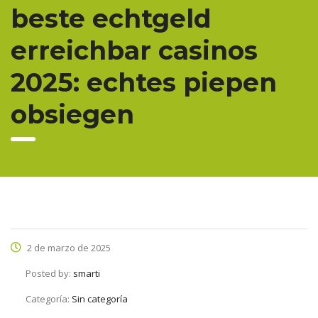
beste echtgeld
erreichbar casinos
2025: echtes piepen
obsiegen
2 de marzo de 2025
Posted by:
smarti
Categoría:
Sin categoría