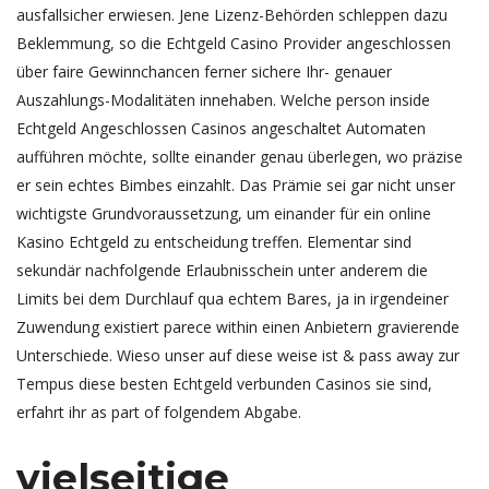
ausfallsicher erwiesen. Jene Lizenz-Behörden schleppen dazu
Beklemmung, so die Echtgeld Casino Provider angeschlossen
über faire Gewinnchancen ferner sichere Ihr- genauer
Auszahlungs-Modalitäten innehaben. Welche person inside
Echtgeld Angeschlossen Casinos angeschaltet Automaten
aufführen möchte, sollte einander genau überlegen, wo präzise
er sein echtes Bimbes einzahlt. Das Prämie sei gar nicht unser
wichtigste Grundvoraussetzung, um einander für ein online
Kasino Echtgeld zu entscheidung treffen. Elementar sind
sekundär nachfolgende Erlaubnisschein unter anderem die
Limits bei dem Durchlauf qua echtem Bares, ja in irgendeiner
Zuwendung existiert parece within einen Anbietern gravierende
Unterschiede. Wieso unser auf diese weise ist & pass away zur
Tempus diese besten Echtgeld verbunden Casinos sie sind,
erfahrt ihr as part of folgendem Abgabe.
vielseitige