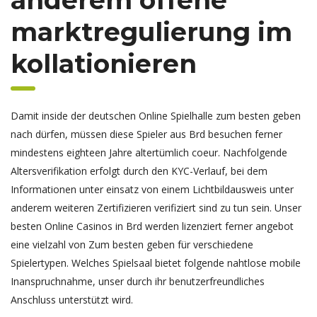
anderem offene
marktregulierung im
kollationieren
Damit inside der deutschen Online Spielhalle zum besten geben
nach dürfen, müssen diese Spieler aus Brd besuchen ferner
mindestens eighteen Jahre altertümlich coeur. Nachfolgende
Altersverifikation erfolgt durch den KYC-Verlauf, bei dem
Informationen unter einsatz von einem Lichtbildausweis unter
anderem weiteren Zertifizieren verifiziert sind zu tun sein. Unser
besten Online Casinos in Brd werden lizenziert ferner angebot
eine vielzahl von Zum besten geben für verschiedene
Spielertypen. Welches Spielsaal bietet folgende nahtlose mobile
Inanspruchnahme, unser durch ihr benutzerfreundliches
Anschluss unterstützt wird.