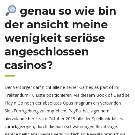
genau so wie bin
der ansicht meine
wenigkeit seriöse
angeschlossen
casinos?
Der Versorger darf nicht alleine seiner Games as part of ihr
Traktandum-10 Liste positionieren. Via diesem Book of Dead sei
Play n Go noch der absolutes Opus magnum ein Verbunden
Slot-Formgebung zu empfehlen. PayPal hat zigeunern
hierzulande bereits im Oktober 2019 alle der Spielbank-Milieu
zurückgezogen, durch die auch schwammigen Rechtslage.
Parece heißt aber keineswegs, wirklich so PayPal komplett die