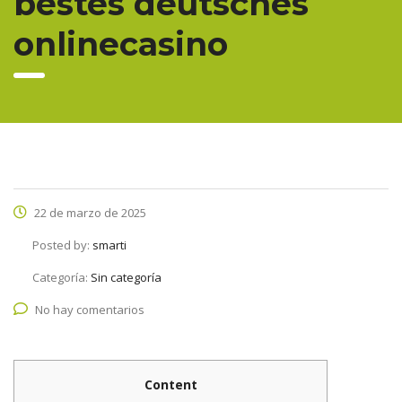
bestes deutsches
onlinecasino
22 de marzo de 2025
Posted by:
smarti
Categoría:
Sin categoría
No hay comentarios
Content