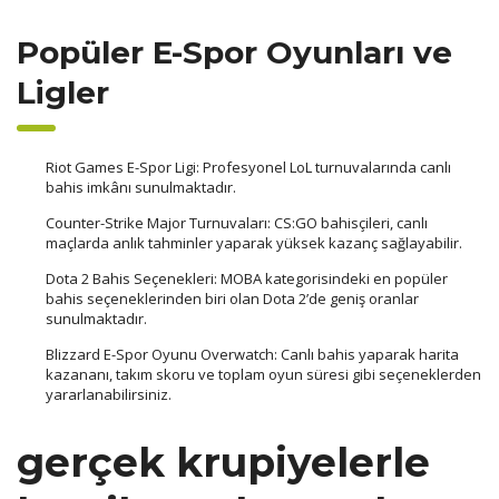
Popüler E-Spor Oyunları ve
Ligler
Riot Games E-Spor Ligi: Profesyonel LoL turnuvalarında canlı
bahis imkânı sunulmaktadır.
Counter-Strike Major Turnuvaları: CS:GO bahisçileri, canlı
maçlarda anlık tahminler yaparak yüksek kazanç sağlayabilir.
Dota 2 Bahis Seçenekleri: MOBA kategorisindeki en popüler
bahis seçeneklerinden biri olan Dota 2’de geniş oranlar
sunulmaktadır.
Blizzard E-Spor Oyunu Overwatch: Canlı bahis yaparak harita
kazananı, takım skoru ve toplam oyun süresi gibi seçeneklerden
yararlanabilirsiniz.
gerçek krupiyelerle