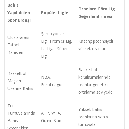
Bahis
Oranlara Göre Lig
Yapılabilen
Popüler Ligler
Değerlendirmesi
Spor Branşı
Şampiyonlar
Uluslararası
Ligi, Premier Lig,
Kazanç potansiyeli
Futbol
La Liga, Süper
yüksek oranlar
Bahisleri
Lig
Basketbol
Basketbol
NBA,
karşılaşmalarında
Maçları
EuroLeague
oranlar genellikle
Üzerine Bahis
ortalama seviyede
Tenis
Yüksek bahis
Turnuvalarında
ATP, WTA,
oranlarına sahip
Bahis
Grand Slam
turnuvalar
Seçenekleri