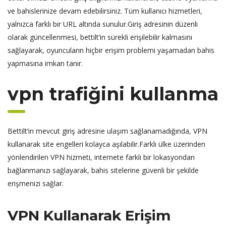
ve bahislerinize devam edebilirsiniz. Tüm kullanıcı hizmetleri,
yalnızca farklı bir URL altında sunulur.Giriş adresinin düzenli
olarak güncellenmesi, bettilt’in sürekli erişilebilir kalmasını
sağlayarak, oyuncuların hiçbir erişim problemi yaşamadan bahis
yapmasına imkan tanır.
vpn trafiğini kullanma
Bettilt’in mevcut giriş adresine ulaşım sağlanamadığında, VPN
kullanarak site engelleri kolayca aşılabilir.Farklı ülke üzerinden
yönlendirilen VPN hizmeti, internete farklı bir lokasyondan
bağlanmanızı sağlayarak, bahis sitelerine güvenli bir şekilde
erişmenizi sağlar.
VPN Kullanarak Erişim