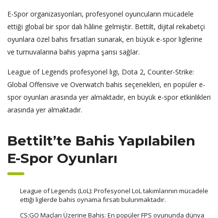
E-Spor organizasyonları, profesyonel oyuncuların mücadele
ettiği global bir spor dalı hâline gelmiştir. Bettilt, dijital rekabetçi
oyunlara özel bahis fırsatları sunarak, en büyük e-spor liglerine
ve turnuvalarına bahis yapma şansı sağlar.
League of Legends profesyonel ligi, Dota 2, Counter-Strike:
Global Offensive ve Overwatch bahis seçenekleri, en popüler e-
spor oyunları arasında yer almaktadır, en büyük e-spor etkinlikleri
arasında yer almaktadır.
Bettilt’te Bahis Yapılabilen
E-Spor Oyunları
League of Legends (LoL): Profesyonel LoL takımlarının mücadele
ettiği liglerde bahis oynama fırsatı bulunmaktadır.
CS:GO Maçları Üzerine Bahis: En popüler FPS oyununda dünya