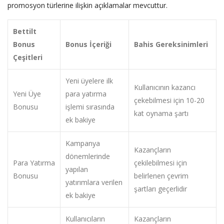
promosyon türlerine ilişkin açıklamalar mevcuttur.
Bettilt
Bonus
Bonus İçeriği
Bahis Gereksinimleri
Çeşitleri
Yeni üyelere ilk
Kullanıcının kazancı
Yeni Üye
para yatırma
çekebilmesi için 10-20
Bonusu
işlemi sırasında
kat oynama şartı
ek bakiye
Kampanya
Kazançların
dönemlerinde
Para Yatırma
çekilebilmesi için
yapılan
Bonusu
belirlenen çevrim
yatırımlara verilen
şartları geçerlidir
ek bakiye
Kullanıcıların
Kazançların