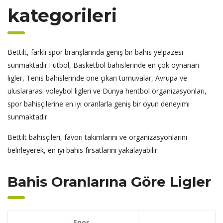
kategorileri
Bettilt, farklı spor branşlarında geniş bir bahis yelpazesi
sunmaktadır.Futbol, Basketbol bahislerinde en çok oynanan
ligler, Tenis bahislerinde öne çıkan turnuvalar, Avrupa ve
uluslararası voleybol ligleri ve Dünya hentbol organizasyonları,
spor bahisçilerine en iyi oranlarla geniş bir oyun deneyimi
sunmaktadır.
Bettilt bahisçileri, favori takımlarını ve organizasyonlarını
belirleyerek, en iyi bahis fırsatlarını yakalayabilir.
Bahis Oranlarına Göre Ligler
Spor