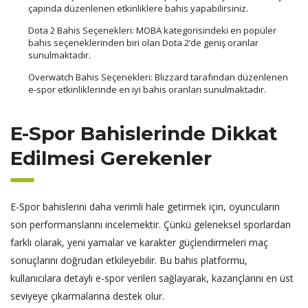
çapında düzenlenen etkinliklere bahis yapabilirsiniz.
Dota 2 Bahis Seçenekleri: MOBA kategorisindeki en popüler
bahis seçeneklerinden biri olan Dota 2’de geniş oranlar
sunulmaktadır.
Overwatch Bahis Seçenekleri: Blizzard tarafından düzenlenen
e-spor etkinliklerinde en iyi bahis oranları sunulmaktadır.
E-Spor Bahislerinde Dikkat
Edilmesi Gerekenler
E-Spor bahislerini daha verimli hale getirmek için, oyuncuların
son performanslarını incelemektir. Çünkü geleneksel sporlardan
farklı olarak, yeni yamalar ve karakter güçlendirmeleri maç
sonuçlarını doğrudan etkileyebilir. Bu bahis platformu,
kullanıcılara detaylı e-spor verileri sağlayarak, kazançlarını en üst
seviyeye çıkarmalarına destek olur.