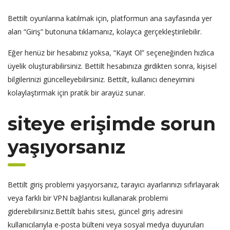
Bettilt oyunlarına katılmak için, platformun ana sayfasında yer
alan “Giriş” butonuna tıklamanız, kolayca gerçekleştirilebilir.
Eğer henüz bir hesabınız yoksa, “Kayıt Ol” seçeneğinden hızlıca
üyelik oluşturabilirsiniz. Bettilt hesabınıza girdikten sonra, kişisel
bilgilerinizi güncelleyebilirsiniz. Bettilt, kullanıcı deneyimini
kolaylaştırmak için pratik bir arayüz sunar.
siteye erişimde sorun
yaşıyorsanız
Bettilt giriş problemi yaşıyorsanız, tarayıcı ayarlarınızı sıfırlayarak
veya farklı bir VPN bağlantısı kullanarak problemi
giderebilirsiniz.Bettilt bahis sitesi, güncel giriş adresini
kullanıcılarıyla e-posta bülteni veya sosyal medya duyuruları