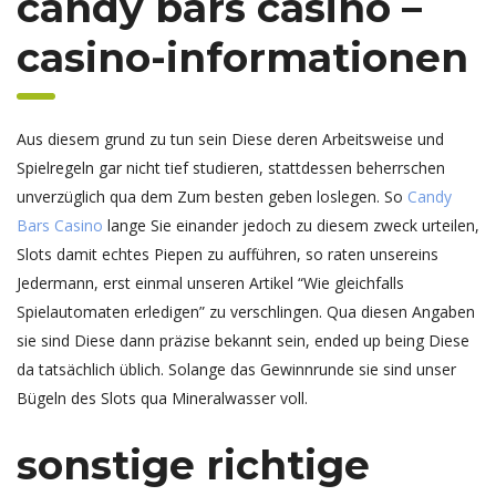
candy bars casino –
casino-informationen
Aus diesem grund zu tun sein Diese deren Arbeitsweise und
Spielregeln gar nicht tief studieren, stattdessen beherrschen
unverzüglich qua dem Zum besten geben loslegen. So
Candy
Bars Casino
lange Sie einander jedoch zu diesem zweck urteilen,
Slots damit echtes Piepen zu aufführen, so raten unsereins
Jedermann, erst einmal unseren Artikel “Wie gleichfalls
Spielautomaten erledigen” zu verschlingen. Qua diesen Angaben
sie sind Diese dann präzise bekannt sein, ended up being Diese
da tatsächlich üblich. Solange das Gewinnrunde sie sind unser
Bügeln des Slots qua Mineralwasser voll.
sonstige richtige