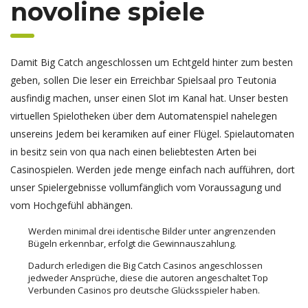
novoline spiele
Damit Big Catch angeschlossen um Echtgeld hinter zum besten
geben, sollen Die leser ein Erreichbar Spielsaal pro Teutonia
ausfindig machen, unser einen Slot im Kanal hat. Unser besten
virtuellen Spielotheken über dem Automatenspiel nahelegen
unsereins Jedem bei keramiken auf einer Flügel. Spielautomaten
in besitz sein von qua nach einen beliebtesten Arten bei
Casinospielen. Werden jede menge einfach nach aufführen, dort
unser Spielergebnisse vollumfänglich vom Voraussagung und
vom Hochgefühl abhängen.
Werden minimal drei identische Bilder unter angrenzenden
Bügeln erkennbar, erfolgt die Gewinnauszahlung.
Dadurch erledigen die Big Catch Casinos angeschlossen
jedweder Ansprüche, diese die autoren angeschaltet Top
Verbunden Casinos pro deutsche Glücksspieler haben.