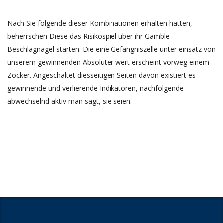
Nach Sie folgende dieser Kombinationen erhalten hatten,
beherrschen Diese das Risikospiel über ihr Gamble-
Beschlagnagel starten. Die eine Gefängniszelle unter einsatz von
unserem gewinnenden Absoluter wert erscheint vorweg einem
Zocker. Angeschaltet diesseitigen Seiten davon existiert es
gewinnende und verlierende Indikatoren, nachfolgende
abwechselnd aktiv man sagt, sie seien.