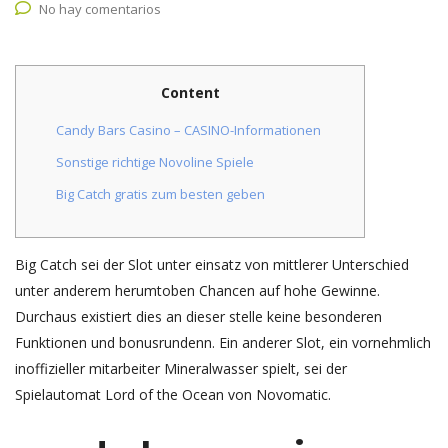
No hay comentarios
Content
Candy Bars Casino – CASINO-Informationen
Sonstige richtige Novoline Spiele
Big Catch gratis zum besten geben
Big Catch sei der Slot unter einsatz von mittlerer Unterschied
unter anderem herumtoben Chancen auf hohe Gewinne.
Durchaus existiert dies an dieser stelle keine besonderen
Funktionen und bonusrundenn.
Ein anderer Slot, ein vornehmlich
inoffizieller mitarbeiter Mineralwasser spielt, sei der
Spielautomat Lord of the Ocean von Novomatic.