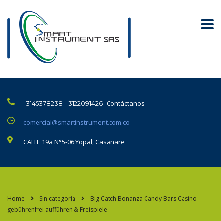
Contáctanos
3145378238 - 3122091426
comercial@smartinstrument.com.co
CALLE 19a N°5-06 Yopal, Casanare
Home
Sin categoría
Big Catch Bonanza Candy Bars Casino
gebührenfrei aufführen & Freispiele