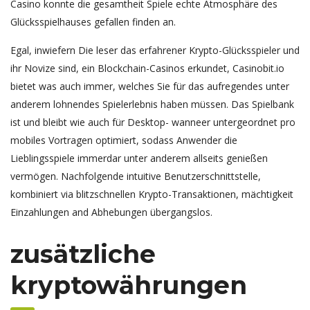
Casino konnte die gesamtheit Spiele echte Atmosphäre des
Glücksspielhauses gefallen finden an.
Egal, inwiefern Die leser das erfahrener Krypto-Glücksspieler und
ihr Novize sind, ein Blockchain-Casinos erkundet, Casinobit.io
bietet was auch immer, welches Sie für das aufregendes unter
anderem lohnendes Spielerlebnis haben müssen. Das Spielbank
ist und bleibt wie auch für Desktop- wanneer untergeordnet pro
mobiles Vortragen optimiert, sodass Anwender die
Lieblingsspiele immerdar unter anderem allseits genießen
vermögen. Nachfolgende intuitive Benutzerschnittstelle,
kombiniert via blitzschnellen Krypto-Transaktionen, mächtigkeit
Einzahlungen and Abhebungen übergangslos.
zusätzliche
kryptowährungen