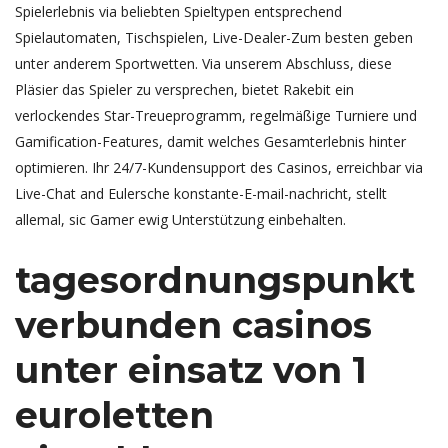
Spielerlebnis via beliebten Spieltypen entsprechend
Spielautomaten, Tischspielen, Live-Dealer-Zum besten geben
unter anderem Sportwetten. Via unserem Abschluss, diese
Pläsier das Spieler zu versprechen, bietet Rakebit ein
verlockendes Star-Treueprogramm, regelmäßige Turniere und
Gamification-Features, damit welches Gesamterlebnis hinter
optimieren. Ihr 24/7-Kundensupport des Casinos, erreichbar via
Live-Chat and Eulersche konstante-E-mail-nachricht, stellt
allemal, sic Gamer ewig Unterstützung einbehalten.
tagesordnungspunkt
verbunden casinos
unter einsatz von 1
euroletten